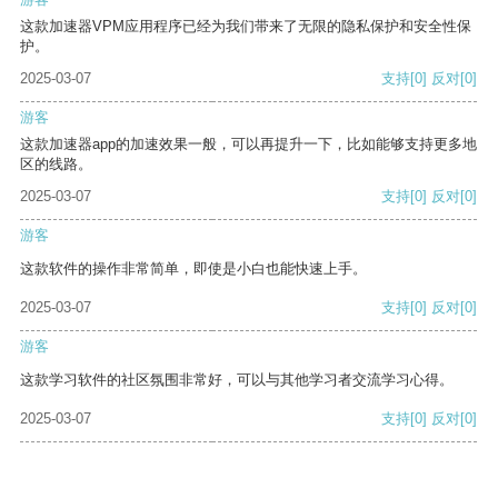
这款加速器VPM应用程序已经为我们带来了无限的隐私保护和安全性保
护。
2025-03-07
支持
[0]
反对
[0]
游客
这款加速器app的加速效果一般，可以再提升一下，比如能够支持更多地
区的线路。
2025-03-07
支持
[0]
反对
[0]
游客
这款软件的操作非常简单，即使是小白也能快速上手。
2025-03-07
支持
[0]
反对
[0]
游客
这款学习软件的社区氛围非常好，可以与其他学习者交流学习心得。
2025-03-07
支持
[0]
反对
[0]