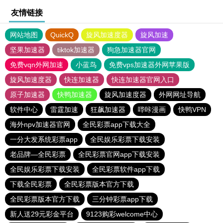
友情链接
网站地图
QuickQ
旋风加速度器
旋风加速
坚果加速器
tiktok加速器
狗急加速器官网
免费vqn外网加速
小蓝鸟
免费vps加速器外网苹果版
旋风加速度器
快连加速器
快连加速器官网入口
原子加速器
快鸭加速器
旋风加速度器
外网网址导航
软件中心
雷霆加速
狂飙加速器
哔咔漫画
快鸭VPN
海外npv加速器官网
全民彩票app下载大全
一分大发系统彩票app
全民娱乐彩票下载安装
老品牌—全民彩票
全民彩票官网app下载安装
全民娱乐彩票下载安装
全民彩票软件app下载
下载全民彩票
全民彩票版本官方下载
全民彩票版本官方下载
三分钟彩票app下载
新人送29元彩金平台
9123购彩welcome中心