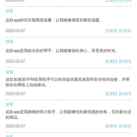
2025-03-07
支持
[0]
反对
[0]
游客
这款app的社区氛围很温馨，让我能够感受到家的温暖。
2025-03-07
支持
[0]
反对
[0]
游客
这款app是我娱乐的好帮手，让我能够放松身心，享受美好时光。
2025-03-07
支持
[0]
反对
[0]
游客
这款加速器VPM应用程序可以给你提供最高速度和安全性的连接，并帮
助你在网络上自由移动。
2025-03-07
支持
[0]
反对
[0]
游客
这款app是我购物的得力助手，让我能够找到最优惠的价格，买到最合适
的商品。
2025-03-07
支持
[0]
反对
[0]
游客