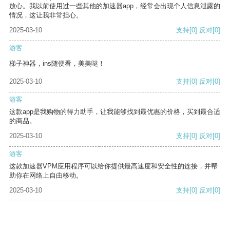
放心。我以前使用过一些其他的加速器app，经常会出现个人信息泄露的
情况，这让我非常担心。
2025-03-10
支持
[0]
反对
[0]
游客
梯子神器，ins随便看，美美哒！
2025-03-10
支持
[0]
反对
[0]
游客
这款app是我购物的得力助手，让我能够找到最优惠的价格，买到最合适
的商品。
2025-03-10
支持
[0]
反对
[0]
游客
这款加速器VPM应用程序可以给你提供最高速度和安全性的连接，并帮
助你在网络上自由移动。
2025-03-10
支持
[0]
反对
[0]