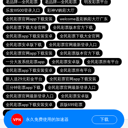
老品牌—全民彩票
老品牌—全民彩票
明发彩票平台
乐发III500登录入口
彩神Vl购彩大厅
全民彩票官网app下载安装
welcome盈彩购彩大厅广东
全民彩票下载大全官网
全民彩票版本官方下载
全民彩票app下载安装安卓
全民彩票下载大全官网
全民彩票安卓版下载
全民彩票官网最新登录入口
全民彩票官网app下载安装
全民彩票版本官方下载
一分大发系统彩票app
全民彩票安卓版
全民彩票所有平台
全民彩票app下载安装安卓
全民彩票所有平台
新人送29元彩金平台
全民彩票官网app下载安装
三分钟彩票app下载
全民彩票官网最新登录入口
全民彩票官网最新登录入口
全民彩票安卓版
全民彩票app下载安装安卓
原版699彩票
全民彩票平台是真的吗
永久免费使用的加速器
下载