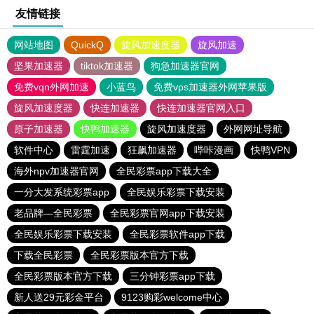
友情链接
网站地图
QuickQ
旋风加速度器
旋风加速
坚果加速器
tiktok加速器
狗急加速器官网
免费vqn外网加速
小蓝鸟
免费vps加速器外网苹果版
旋风加速度器
快连加速器
快连加速器官网入口
原子加速器
快鸭加速器
旋风加速度器
外网网址导航
软件中心
雷霆加速
狂飙加速器
哔咔漫画
快鸭VPN
海外npv加速器官网
全民彩票app下载大全
一分大发系统彩票app
全民娱乐彩票下载安装
老品牌—全民彩票
全民彩票官网app下载安装
全民娱乐彩票下载安装
全民彩票软件app下载
下载全民彩票
全民彩票版本官方下载
全民彩票版本官方下载
三分钟彩票app下载
新人送29元彩金平台
9123购彩welcome中心