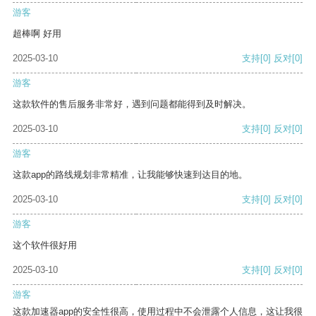
游客
超棒啊 好用
2025-03-10
支持
[0]
反对
[0]
游客
这款软件的售后服务非常好，遇到问题都能得到及时解决。
2025-03-10
支持
[0]
反对
[0]
游客
这款app的路线规划非常精准，让我能够快速到达目的地。
2025-03-10
支持
[0]
反对
[0]
游客
这个软件很好用
2025-03-10
支持
[0]
反对
[0]
游客
这款加速器app的安全性很高，使用过程中不会泄露个人信息，这让我很