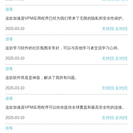
游客
这款加速器VPM应用程序已经为我们带来了无限的隐私和安全性保护。
2025-03-10
支持
[0]
反对
[0]
游客
这款学习软件的社区氛围非常好，可以与其他学习者交流学习心得。
2025-03-10
支持
[0]
反对
[0]
游客
这款软件简直是神器，解决了我所有问题。
2025-03-10
支持
[0]
反对
[0]
游客
这款加速器VPM应用程序可以给你提供全球覆盖和最高安全性的连接。
2025-03-10
支持
[0]
反对
[0]
游客