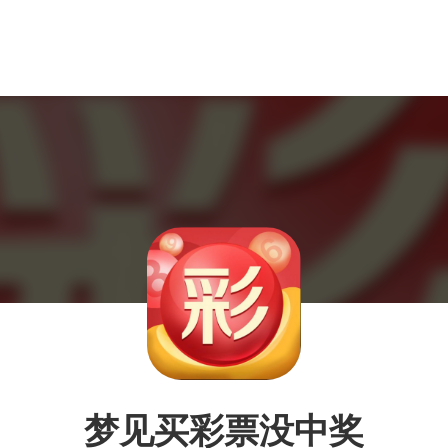
梦见买彩票没中奖