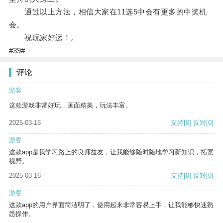
通过以上方法，相信大家在11选5中会有更多的中奖机
会。
祝玩家好运！。
#39#
评论
游客
这款游戏非常好玩，画面精美，玩法丰富。
2025-03-16
支持
[0]
反对
[0]
游客
这款app是我学习路上的良师益友，让我能够随时随地学习新知识，拓宽
视野。
2025-03-16
支持
[0]
反对
[0]
游客
这款app的用户界面简洁明了，使用起来非常容易上手，让我能够快速熟
悉操作。