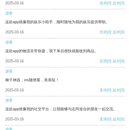
2025-03-16
支持
[0]
反对
[0]
游客
这款app就像我的娱乐小助手，随时随地为我的娱乐提供帮助。
2025-03-16
支持
[0]
反对
[0]
游客
这款app的物流非常快捷，我下单后很快就能收到商品。
2025-03-16
支持
[0]
反对
[0]
游客
梯子神器，ins随便看，美美哒！
2025-03-16
支持
[0]
反对
[0]
游客
这款app就像我的社交平台，让我能够与志同道合的朋友一起交流。
2025-03-16
支持
[0]
反对
[0]
游客