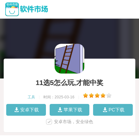
11选5怎么玩,才能中奖
工具
|
时间：2025-03-16
|
安卓下载
苹果下载
PC下载
安卓市场，安全绿色