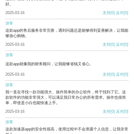
好。
2025-03-16
支持
[0]
反对
[0]
游客
这款app的售后服务非常完善，遇到问题总是能够得到妥善解决，让我能
够放心购物。
2025-03-16
支持
[0]
反对
[0]
游客
这款app就像我的财务顾问，让我能够省钱又省心。
2025-03-16
支持
[0]
反对
[0]
游客
我一直在寻找一款功能强大、操作简单的办公软件，终于找到了它。这
款软件的功能非常强大，可以满足我日常办公的所有需求。操作也很简
单，即使是小白也能快速上手。
2025-03-16
支持
[0]
反对
[0]
游客
这款加速器app的安全性很高，使用过程中不会泄露个人信息，让我非常