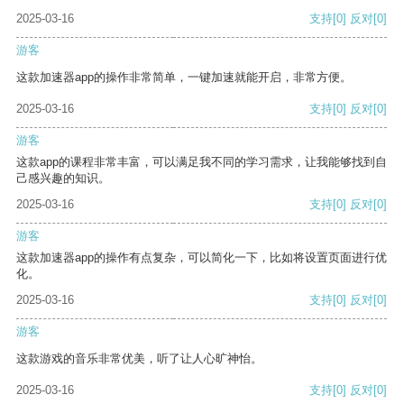
2025-03-16
支持
[0]
反对
[0]
游客
这款加速器app的操作非常简单，一键加速就能开启，非常方便。
2025-03-16
支持
[0]
反对
[0]
游客
这款app的课程非常丰富，可以满足我不同的学习需求，让我能够找到自
己感兴趣的知识。
2025-03-16
支持
[0]
反对
[0]
游客
这款加速器app的操作有点复杂，可以简化一下，比如将设置页面进行优
化。
2025-03-16
支持
[0]
反对
[0]
游客
这款游戏的音乐非常优美，听了让人心旷神怡。
2025-03-16
支持
[0]
反对
[0]