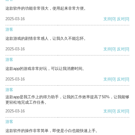
这款软件的功能非常强大，使用起来非常方便。
2025-03-16
支持
[0]
反对
[0]
游客
这款游戏的剧情非常感人，让我久久不能忘怀。
2025-03-16
支持
[0]
反对
[0]
游客
这款app的游戏非常好玩，可以让我消磨时间。
2025-03-16
支持
[0]
反对
[0]
游客
这款app是我工作上的得力助手，让我的工作效率提高了50%，让我能够
更轻松地完成工作任务。
2025-03-16
支持
[0]
反对
[0]
游客
这款软件的操作非常简单，即使是小白也能快速上手。