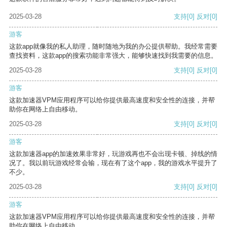
2025-03-28
支持
[0]
反对
[0]
游客
这款app就像我的私人助理，随时随地为我的办公提供帮助。我经常需要
查找资料，这款app的搜索功能非常强大，能够快速找到我需要的信息。
2025-03-28
支持
[0]
反对
[0]
游客
这款加速器VPM应用程序可以给你提供最高速度和安全性的连接，并帮
助你在网络上自由移动。
2025-03-28
支持
[0]
反对
[0]
游客
这款加速器app的加速效果非常好，玩游戏再也不会出现卡顿、掉线的情
况了。我以前玩游戏经常会输，现在有了这个app，我的游戏水平提升了
不少。
2025-03-28
支持
[0]
反对
[0]
游客
这款加速器VPM应用程序可以给你提供最高速度和安全性的连接，并帮
助你在网络上自由移动。