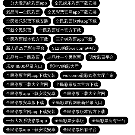
一分大发系统彩票app
全民娱乐彩票下载安装
老品牌—全民彩票
全民彩票官网app下载安装
全民娱乐彩票下载安装
全民彩票软件app下载
下载全民彩票
全民彩票版本官方下载
全民彩票版本官方下载
三分钟彩票app下载
新人送29元彩金平台
9123购彩welcome中心
老品牌—全民彩票
老品牌—全民彩票
明发彩票平台
乐发III500登录入口
彩神Vl购彩大厅
全民彩票官网app下载安装
welcome盈彩购彩大厅广东
全民彩票下载大全官网
全民彩票版本官方下载
全民彩票app下载安装安卓
全民彩票下载大全官网
全民彩票安卓版下载
全民彩票官网最新登录入口
全民彩票官网app下载安装
全民彩票版本官方下载
一分大发系统彩票app
全民彩票安卓版
全民彩票所有平台
全民彩票app下载安装安卓
全民彩票所有平台