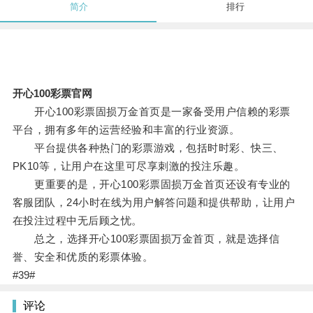
简介
排行
开心100彩票官网
开心100彩票固损万金首页是一家备受用户信赖的彩票
平台，拥有多年的运营经验和丰富的行业资源。
平台提供各种热门的彩票游戏，包括时时彩、快三、
PK10等，让用户在这里可尽享刺激的投注乐趣。
更重要的是，开心100彩票固损万金首页还设有专业的
客服团队，24小时在线为用户解答问题和提供帮助，让用户
在投注过程中无后顾之忧。
总之，选择开心100彩票固损万金首页，就是选择信
誉、安全和优质的彩票体验。
#39#
评论