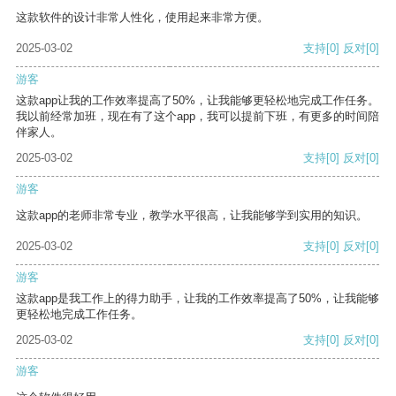
这款软件的设计非常人性化，使用起来非常方便。
2025-03-02
支持
[0]
反对
[0]
游客
这款app让我的工作效率提高了50%，让我能够更轻松地完成工作任务。
我以前经常加班，现在有了这个app，我可以提前下班，有更多的时间陪
伴家人。
2025-03-02
支持
[0]
反对
[0]
游客
这款app的老师非常专业，教学水平很高，让我能够学到实用的知识。
2025-03-02
支持
[0]
反对
[0]
游客
这款app是我工作上的得力助手，让我的工作效率提高了50%，让我能够
更轻松地完成工作任务。
2025-03-02
支持
[0]
反对
[0]
游客