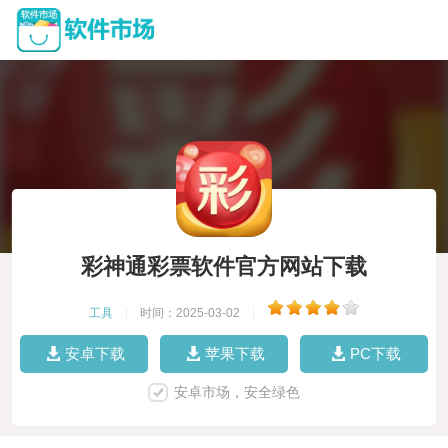
彩神通彩票软件官方网站下载
工具
|
时间：2025-03-02
|
安卓下载
苹果下载
PC下载
安卓市场，安全绿色