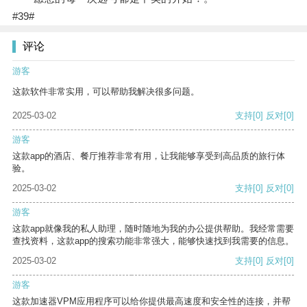
#39#
评论
游客
这款软件非常实用，可以帮助我解决很多问题。
2025-03-02
支持
[0]
反对
[0]
游客
这款app的酒店、餐厅推荐非常有用，让我能够享受到高品质的旅行体
验。
2025-03-02
支持
[0]
反对
[0]
游客
这款app就像我的私人助理，随时随地为我的办公提供帮助。我经常需要
查找资料，这款app的搜索功能非常强大，能够快速找到我需要的信息。
2025-03-02
支持
[0]
反对
[0]
游客
这款加速器VPM应用程序可以给你提供最高速度和安全性的连接，并帮