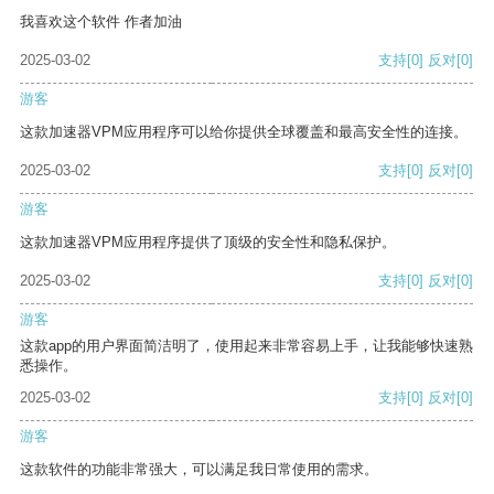
我喜欢这个软件 作者加油
2025-03-02
支持
[0]
反对
[0]
游客
这款加速器VPM应用程序可以给你提供全球覆盖和最高安全性的连接。
2025-03-02
支持
[0]
反对
[0]
游客
这款加速器VPM应用程序提供了顶级的安全性和隐私保护。
2025-03-02
支持
[0]
反对
[0]
游客
这款app的用户界面简洁明了，使用起来非常容易上手，让我能够快速熟
悉操作。
2025-03-02
支持
[0]
反对
[0]
游客
这款软件的功能非常强大，可以满足我日常使用的需求。