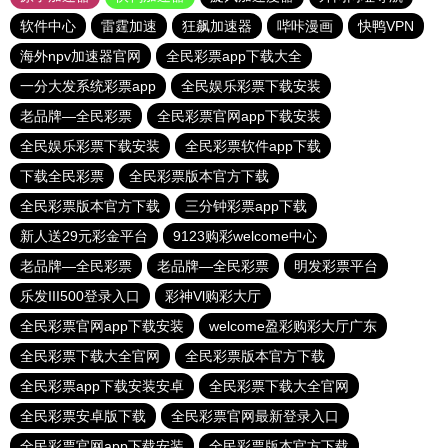
软件中心
雷霆加速
狂飙加速器
哔咔漫画
快鸭VPN
海外npv加速器官网
全民彩票app下载大全
一分大发系统彩票app
全民娱乐彩票下载安装
老品牌—全民彩票
全民彩票官网app下载安装
全民娱乐彩票下载安装
全民彩票软件app下载
下载全民彩票
全民彩票版本官方下载
全民彩票版本官方下载
三分钟彩票app下载
新人送29元彩金平台
9123购彩welcome中心
老品牌—全民彩票
老品牌—全民彩票
明发彩票平台
乐发III500登录入口
彩神Vl购彩大厅
全民彩票官网app下载安装
welcome盈彩购彩大厅广东
全民彩票下载大全官网
全民彩票版本官方下载
全民彩票app下载安装安卓
全民彩票下载大全官网
全民彩票安卓版下载
全民彩票官网最新登录入口
全民彩票官网app下载安装
全民彩票版本官方下载