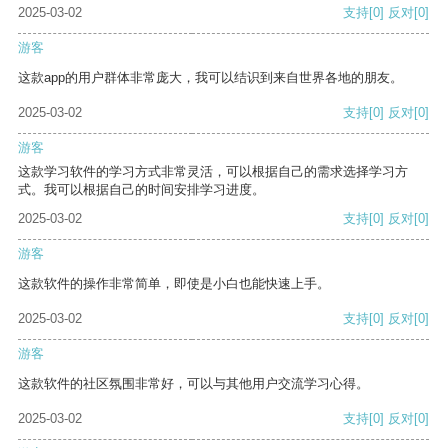
2025-03-02
支持
[0]
反对
[0]
游客
这款app的用户群体非常庞大，我可以结识到来自世界各地的朋友。
2025-03-02
支持
[0]
反对
[0]
游客
这款学习软件的学习方式非常灵活，可以根据自己的需求选择学习方
式。我可以根据自己的时间安排学习进度。
2025-03-02
支持
[0]
反对
[0]
游客
这款软件的操作非常简单，即使是小白也能快速上手。
2025-03-02
支持
[0]
反对
[0]
游客
这款软件的社区氛围非常好，可以与其他用户交流学习心得。
2025-03-02
支持
[0]
反对
[0]