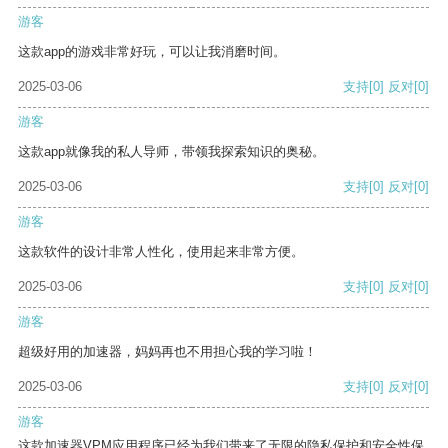
游客
这款app的游戏非常好玩，可以让我消磨时间。
2025-03-06
支持
[0]
反对
[0]
游客
这款app就像我的私人导师，带领我探索知识的奥秘。
2025-03-06
支持
[0]
反对
[0]
游客
这款软件的设计非常人性化，使用起来非常方便。
2025-03-06
支持
[0]
反对
[0]
游客
超级好用的加速器，妈妈再也不用担心我的学习啦！
2025-03-06
支持
[0]
反对
[0]
游客
这款加速器VPM应用程序已经为我们带来了无限的隐私保护和安全性保