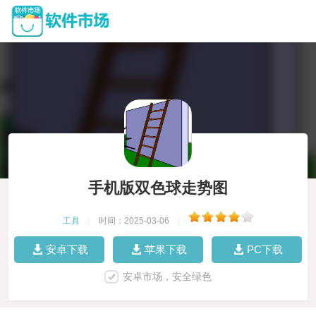
手机版双色球走势图
工具
|
时间：2025-03-06
|
安卓下载
苹果下载
PC下载
安卓市场，安全绿色