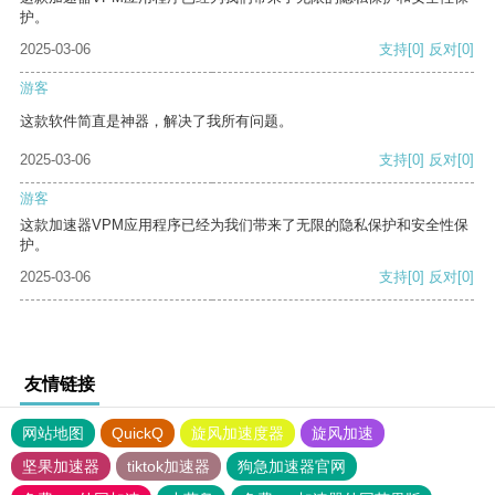
护。
2025-03-06
支持
[0]
反对
[0]
游客
这款软件简直是神器，解决了我所有问题。
2025-03-06
支持
[0]
反对
[0]
游客
这款加速器VPM应用程序已经为我们带来了无限的隐私保护和安全性保
护。
2025-03-06
支持
[0]
反对
[0]
友情链接
网站地图
QuickQ
旋风加速度器
旋风加速
坚果加速器
tiktok加速器
狗急加速器官网