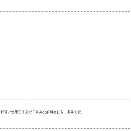
。我可以使用它来完成日常办公的所有任务，非常方便。