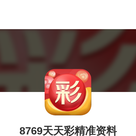
8769天天彩精准资料