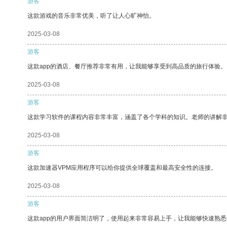
游客
这款游戏的音乐非常优美，听了让人心旷神怡。
2025-03-08
游客
这款app的酒店、餐厅推荐非常有用，让我能够享受到高品质的旅行体验。
2025-03-08
游客
这款学习软件的课程内容非常丰富，涵盖了各个学科的知识。老师的讲解
2025-03-08
游客
这款加速器VPM应用程序可以给你提供全球覆盖和最高安全性的连接。
2025-03-08
游客
这款app的用户界面简洁明了，使用起来非常容易上手，让我能够快速熟悉