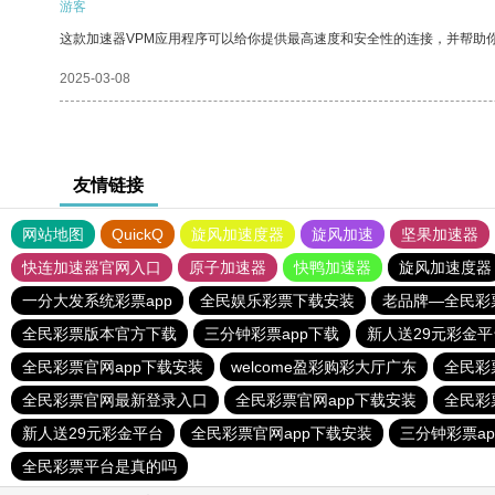
游客
这款加速器VPM应用程序可以给你提供最高速度和安全性的连接，并帮助
2025-03-08
友情链接
网站地图
QuickQ
旋风加速度器
旋风加速
坚果加速器
快连加速器官网入口
原子加速器
快鸭加速器
旋风加速度器
一分大发系统彩票app
全民娱乐彩票下载安装
老品牌—全民彩
全民彩票版本官方下载
三分钟彩票app下载
新人送29元彩金平
全民彩票官网app下载安装
welcome盈彩购彩大厅广东
全民彩
全民彩票官网最新登录入口
全民彩票官网app下载安装
全民彩
新人送29元彩金平台
全民彩票官网app下载安装
三分钟彩票ap
全民彩票平台是真的吗