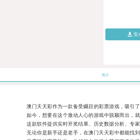
安
简介
澳门天天彩作为一款备受瞩目的彩票游戏，吸引了
如今，想要在这个激动人心的游戏中脱颖而出，就
这款软件提供实时开奖结果、历史数据分析、专家
无论你是新手还是老手，在澳门天天彩中都能找到