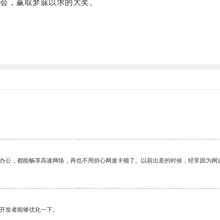
会，赢取梦寐以求的大奖。
。
作办公，都能畅享高速网络，再也不用担心网速卡顿了。以前出差的时候，经常因为网
望开发者能够优化一下。