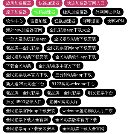
旋风加速度器
快连加速器
快连加速器官网入口
原子加速器
快鸭加速器
旋风加速度器
外网网址导航
软件中心
雷霆加速
狂飙加速器
哔咔漫画
快鸭VPN
海外npv加速器官网
全民彩票app下载大全
一分大发系统彩票app
全民娱乐彩票下载安装
老品牌—全民彩票
全民彩票官网app下载安装
全民娱乐彩票下载安装
全民彩票软件app下载
下载全民彩票
全民彩票版本官方下载
全民彩票版本官方下载
三分钟彩票app下载
新人送29元彩金平台
9123购彩welcome中心
老品牌—全民彩票
老品牌—全民彩票
明发彩票平台
乐发III500登录入口
彩神Vl购彩大厅
全民彩票官网app下载安装
welcome盈彩购彩大厅广东
全民彩票下载大全官网
全民彩票版本官方下载
全民彩票app下载安装安卓
全民彩票下载大全官网