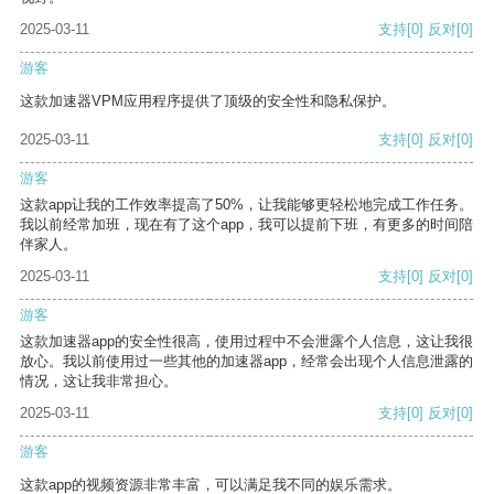
2025-03-11
支持
[0]
反对
[0]
游客
这款加速器VPM应用程序提供了顶级的安全性和隐私保护。
2025-03-11
支持
[0]
反对
[0]
游客
这款app让我的工作效率提高了50%，让我能够更轻松地完成工作任务。
我以前经常加班，现在有了这个app，我可以提前下班，有更多的时间陪
伴家人。
2025-03-11
支持
[0]
反对
[0]
游客
这款加速器app的安全性很高，使用过程中不会泄露个人信息，这让我很
放心。我以前使用过一些其他的加速器app，经常会出现个人信息泄露的
情况，这让我非常担心。
2025-03-11
支持
[0]
反对
[0]
游客
这款app的视频资源非常丰富，可以满足我不同的娱乐需求。