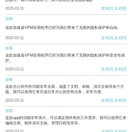
2025-03-11
支持
[0]
反对
[0]
游客
这款加速器VPM应用程序已经为我们带来了无限的隐私保护和自由。
2025-03-11
支持
[0]
反对
[0]
游客
这款加速器VPM应用程序已经为我们带来了无限的隐私保护和安全性保
护。
2025-03-11
支持
[0]
反对
[0]
游客
这款办公软件的功能非常全面，涵盖了文档、表格、演示文稿等各个方
面。我可以使用它来完成日常办公的所有任务，非常方便。
2025-03-11
支持
[0]
反对
[0]
游客
这款app的功能非常强大，可以满足我所有的工作需求。我可以使用它来
编辑文档、制作演示文稿、管理日程安排等。
2025-03-11
支持
[0]
反对
[0]