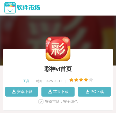
彩神vl首页
工具
|
时间：2025-03-11
|
安卓下载
苹果下载
PC下载
安卓市场，安全绿色