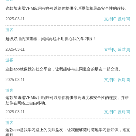
这款加速器VPM应用程序可以给你提供全球覆盖和最高安全性的连接。
2025-03-11
支持
[0]
反对
[0]
游客
超级好用的加速器，妈妈再也不用担心我的学习啦！
2025-03-11
支持
[0]
反对
[0]
游客
这款app就像我的社交平台，让我能够与志同道合的朋友一起交流。
2025-03-11
支持
[0]
反对
[0]
游客
这款加速器VPM应用程序可以给你提供最高速度和安全性的连接，并帮
助你在网络上自由移动。
2025-03-11
支持
[0]
反对
[0]
游客
这款app是我学习路上的良师益友，让我能够随时随地学习新知识，拓宽
视野。