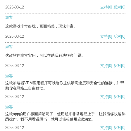
2025-03-12
支持
[0]
反对
[0]
游客
这款游戏非常好玩，画面精美，玩法丰富。
2025-03-12
支持
[0]
反对
[0]
游客
这款软件非常实用，可以帮助我解决很多问题。
2025-03-12
支持
[0]
反对
[0]
游客
这款加速器VPM应用程序可以给你提供最高速度和安全性的连接，并帮
助你在网络上自由移动。
2025-03-12
支持
[0]
反对
[0]
游客
这款app的用户界面简洁明了，使用起来非常容易上手，让我能够快速熟
悉操作。我不用看说明书，就可以轻松使用这款app。
2025-03-12
支持
[0]
反对
[0]