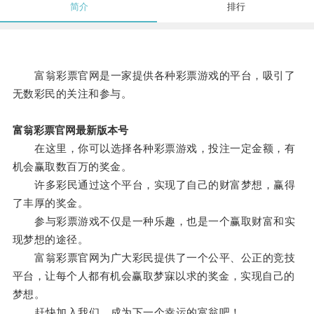
简介
排行
富翁彩票官网是一家提供各种彩票游戏的平台，吸引了
无数彩民的关注和参与。
富翁彩票官网最新版本号
在这里，你可以选择各种彩票游戏，投注一定金额，有
机会赢取数百万的奖金。
许多彩民通过这个平台，实现了自己的财富梦想，赢得
了丰厚的奖金。
参与彩票游戏不仅是一种乐趣，也是一个赢取财富和实
现梦想的途径。
富翁彩票官网为广大彩民提供了一个公平、公正的竞技
平台，让每个人都有机会赢取梦寐以求的奖金，实现自己的
梦想。
赶快加入我们，成为下一个幸运的富翁吧！。