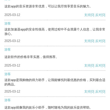
这款app的音乐资源非常优质，可以让我尽情享受音乐的魅力。
2025-03-12
支持
[0]
反对
[0]
游客
这款加速器app的安全性很高，使用过程中不会泄露个人信息，让我非常
放心。
2025-03-12
支持
[0]
反对
[0]
游客
这款软件的价格非常实惠，值得推荐。
2025-03-12
支持
[0]
反对
[0]
游客
这款app是我购物的得力助手，让我能够找到最优惠的价格，买到最合适
的商品。
2025-03-12
支持
[0]
反对
[0]
游客
这款app就像我的娱乐小助手，随时随地为我的娱乐提供帮助。