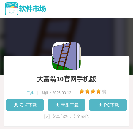
大富翁10官网手机版
工具
|
时间：2025-03-12
|
安卓下载
苹果下载
PC下载
安卓市场，安全绿色