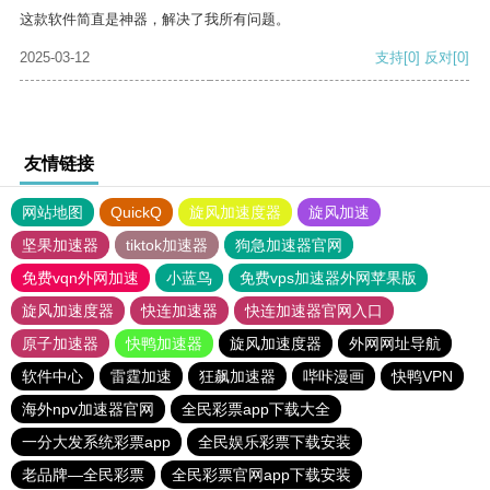
这款软件简直是神器，解决了我所有问题。
2025-03-12
支持
[0]
反对
[0]
友情链接
网站地图
QuickQ
旋风加速度器
旋风加速
坚果加速器
tiktok加速器
狗急加速器官网
免费vqn外网加速
小蓝鸟
免费vps加速器外网苹果版
旋风加速度器
快连加速器
快连加速器官网入口
原子加速器
快鸭加速器
旋风加速度器
外网网址导航
软件中心
雷霆加速
狂飙加速器
哔咔漫画
快鸭VPN
海外npv加速器官网
全民彩票app下载大全
一分大发系统彩票app
全民娱乐彩票下载安装
老品牌—全民彩票
全民彩票官网app下载安装