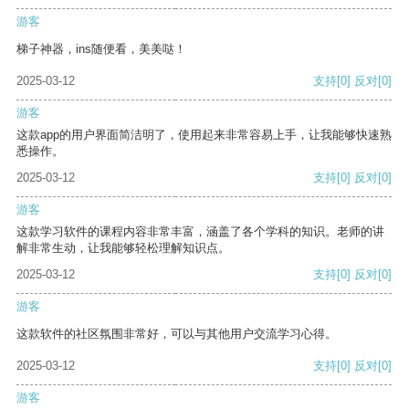
游客
梯子神器，ins随便看，美美哒！
2025-03-12
支持
[0]
反对
[0]
游客
这款app的用户界面简洁明了，使用起来非常容易上手，让我能够快速熟
悉操作。
2025-03-12
支持
[0]
反对
[0]
游客
这款学习软件的课程内容非常丰富，涵盖了各个学科的知识。老师的讲
解非常生动，让我能够轻松理解知识点。
2025-03-12
支持
[0]
反对
[0]
游客
这款软件的社区氛围非常好，可以与其他用户交流学习心得。
2025-03-12
支持
[0]
反对
[0]
游客