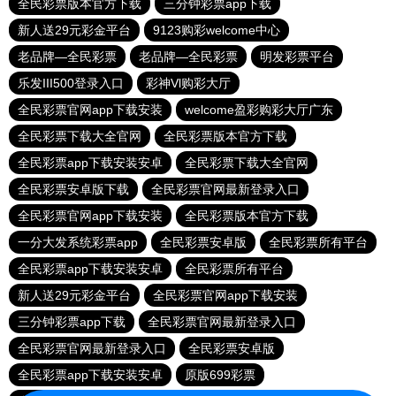
全民彩票版本官方下载
三分钟彩票app下载
新人送29元彩金平台
9123购彩welcome中心
老品牌—全民彩票
老品牌—全民彩票
明发彩票平台
乐发III500登录入口
彩神Vl购彩大厅
全民彩票官网app下载安装
welcome盈彩购彩大厅广东
全民彩票下载大全官网
全民彩票版本官方下载
全民彩票app下载安装安卓
全民彩票下载大全官网
全民彩票安卓版下载
全民彩票官网最新登录入口
全民彩票官网app下载安装
全民彩票版本官方下载
一分大发系统彩票app
全民彩票安卓版
全民彩票所有平台
全民彩票app下载安装安卓
全民彩票所有平台
新人送29元彩金平台
全民彩票官网app下载安装
三分钟彩票app下载
全民彩票官网最新登录入口
全民彩票官网最新登录入口
全民彩票安卓版
全民彩票app下载安装安卓
原版699彩票