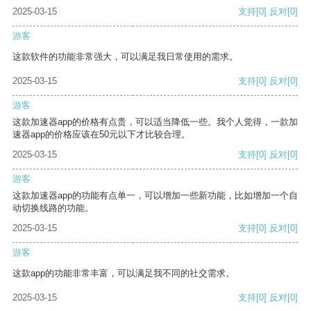
2025-03-15
支持
[0]
反对
[0]
游客
这款软件的功能非常强大，可以满足我日常使用的需求。
2025-03-15
支持
[0]
反对
[0]
游客
这款加速器app的价格有点贵，可以适当降低一些。我个人觉得，一款加
速器app的价格应该在50元以下才比较合理。
2025-03-15
支持
[0]
反对
[0]
游客
这款加速器app的功能有点单一，可以增加一些新功能，比如增加一个自
动切换线路的功能。
2025-03-15
支持
[0]
反对
[0]
游客
这款app的功能非常丰富，可以满足我不同的社交需求。
2025-03-15
支持
[0]
反对
[0]