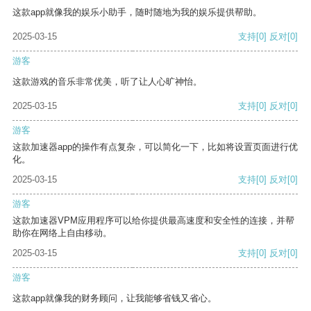
这款app就像我的娱乐小助手，随时随地为我的娱乐提供帮助。
2025-03-15
支持
[0]
反对
[0]
游客
这款游戏的音乐非常优美，听了让人心旷神怡。
2025-03-15
支持
[0]
反对
[0]
游客
这款加速器app的操作有点复杂，可以简化一下，比如将设置页面进行优
化。
2025-03-15
支持
[0]
反对
[0]
游客
这款加速器VPM应用程序可以给你提供最高速度和安全性的连接，并帮
助你在网络上自由移动。
2025-03-15
支持
[0]
反对
[0]
游客
这款app就像我的财务顾问，让我能够省钱又省心。