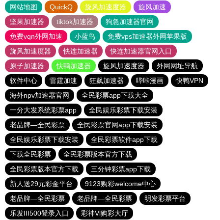
网站地图
QuickQ
旋风加速度器
旋风加速
坚果加速器
tiktok加速器
狗急加速器官网
免费vqn外网加速
小蓝鸟
免费vps加速器外网苹果版
旋风加速度器
快连加速器
快连加速器官网入口
原子加速器
快鸭加速器
旋风加速度器
外网网址导航
软件中心
雷霆加速
狂飙加速器
哔咔漫画
快鸭VPN
海外npv加速器官网
全民彩票app下载大全
一分大发系统彩票app
全民娱乐彩票下载安装
老品牌—全民彩票
全民彩票官网app下载安装
全民娱乐彩票下载安装
全民彩票软件app下载
下载全民彩票
全民彩票版本官方下载
全民彩票版本官方下载
三分钟彩票app下载
新人送29元彩金平台
9123购彩welcome中心
老品牌—全民彩票
老品牌—全民彩票
明发彩票平台
乐发III500登录入口
彩神Vl购彩大厅