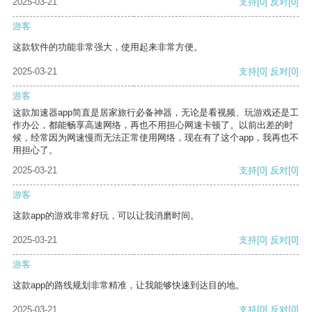
2025-03-21
支持
[0]
反对
[0]
游客
这款软件的功能非常强大，使用起来非常方便。
2025-03-21
支持
[0]
反对
[0]
游客
这款加速器app简直是居家旅行必备神器，无论是看视频、玩游戏还是工
作办公，都能畅享高速网络，再也不用担心网速卡顿了。以前出差的时
候，经常因为网速慢而无法正常使用网络，现在有了这个app，我再也不
用担心了。
2025-03-21
支持
[0]
反对
[0]
游客
这款app的游戏非常好玩，可以让我消磨时间。
2025-03-21
支持
[0]
反对
[0]
游客
这款app的路线规划非常精准，让我能够快速到达目的地。
2025-03-21
支持
[0]
反对
[0]