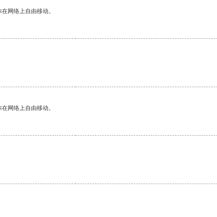
你在网络上自由移动。
你在网络上自由移动。