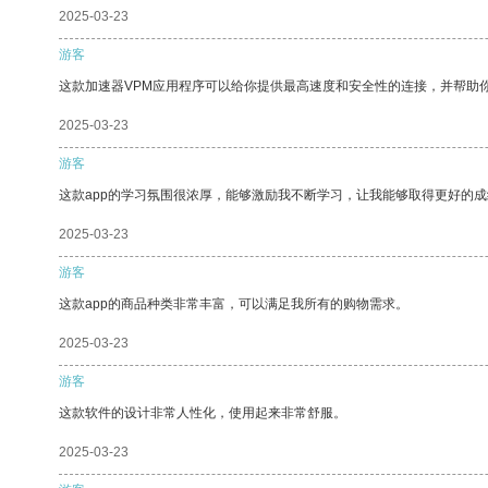
2025-03-23
游客
这款加速器VPM应用程序可以给你提供最高速度和安全性的连接，并帮助
2025-03-23
游客
这款app的学习氛围很浓厚，能够激励我不断学习，让我能够取得更好的成
2025-03-23
游客
这款app的商品种类非常丰富，可以满足我所有的购物需求。
2025-03-23
游客
这款软件的设计非常人性化，使用起来非常舒服。
2025-03-23