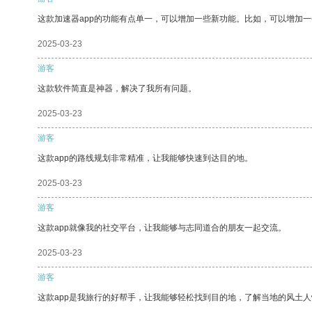
这款加速器app的功能有点单一，可以增加一些新功能。比如，可以增加
2025-03-23
游客
这款软件简直是神器，解决了我所有问题。
2025-03-23
游客
这款app的路线规划非常精准，让我能够快速到达目的地。
2025-03-23
游客
这款app就像我的社交平台，让我能够与志同道合的朋友一起交流。
2025-03-23
游客
这款app是我旅行的好帮手，让我能够轻松找到目的地，了解当地的风土人