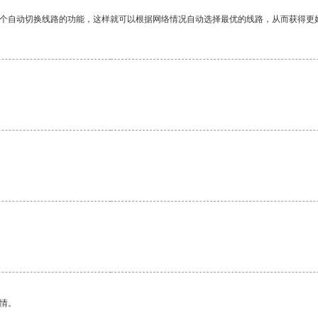
一个自动切换线路的功能，这样就可以根据网络情况自动选择最优的线路，从而获得更
情。