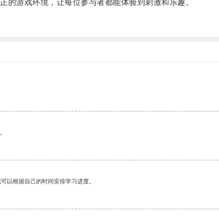
正的游戏环境，让每位参与者都能体验到刺激和乐趣。
。
我可以根据自己的时间安排学习进度。