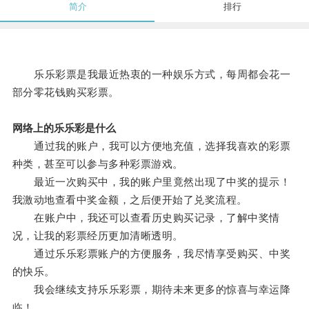
简介
排行
乐乐彩票是我最近热衷的一种娱乐方式，每周都会花一
部分零花钱购买彩票。
网络上的乐乐彩是什么
通过我的账户，我可以方便地充值，选择我喜欢的彩票
种类，甚至可以参与多种彩票游戏。
最近一次购买中，我的账户里竟然出现了中奖的提示！
我激动地查看中奖金额，之后便开始了兑奖流程。
在账户中，我还可以查看历史购买记录，了解中奖情
况，让我的彩票经历更加清晰透明。
通过乐乐彩票账户的方便服务，我尽情享受购买、中奖
的快乐。
我会继续支持乐乐彩票，期待未来更多的惊喜与幸运降
临！。