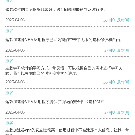
游客
这款软件的售后服务非常好，遇到问题都能得到及时解决。
2025-04-06
支持
[0]
反对
[0]
游客
这款加速器VPM应用程序已经为我们带来了无限的隐私保护和自由。
2025-04-06
支持
[0]
反对
[0]
游客
这款学习软件的学习方式非常灵活，可以根据自己的需求选择学习方
式。我可以根据自己的时间安排学习进度。
2025-04-06
支持
[0]
反对
[0]
游客
这款加速器VPM应用程序提供了顶级的安全性和隐私保护。
2025-04-06
支持
[0]
反对
[0]
游客
这款加速器app的安全性很高，使用过程中不会泄露个人信息，让我非常