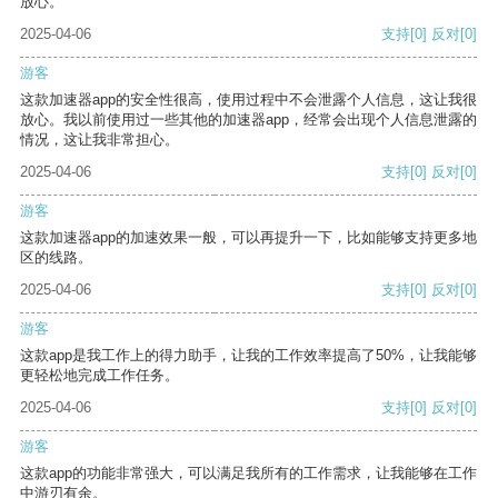
放心。
2025-04-06
支持
[0]
反对
[0]
游客
这款加速器app的安全性很高，使用过程中不会泄露个人信息，这让我很
放心。我以前使用过一些其他的加速器app，经常会出现个人信息泄露的
情况，这让我非常担心。
2025-04-06
支持
[0]
反对
[0]
游客
这款加速器app的加速效果一般，可以再提升一下，比如能够支持更多地
区的线路。
2025-04-06
支持
[0]
反对
[0]
游客
这款app是我工作上的得力助手，让我的工作效率提高了50%，让我能够
更轻松地完成工作任务。
2025-04-06
支持
[0]
反对
[0]
游客
这款app的功能非常强大，可以满足我所有的工作需求，让我能够在工作
中游刃有余。