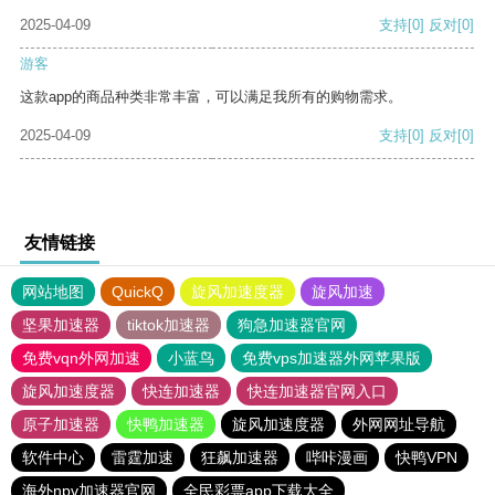
2025-04-09
支持
[0]
反对
[0]
游客
这款app的商品种类非常丰富，可以满足我所有的购物需求。
2025-04-09
支持
[0]
反对
[0]
友情链接
网站地图
QuickQ
旋风加速度器
旋风加速
坚果加速器
tiktok加速器
狗急加速器官网
免费vqn外网加速
小蓝鸟
免费vps加速器外网苹果版
旋风加速度器
快连加速器
快连加速器官网入口
原子加速器
快鸭加速器
旋风加速度器
外网网址导航
软件中心
雷霆加速
狂飙加速器
哔咔漫画
快鸭VPN
海外npv加速器官网
全民彩票app下载大全