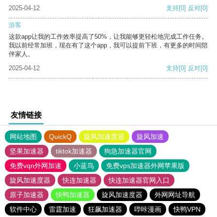
2025-04-12
支持
[0]
反对
[0]
游客
这款app让我的工作效率提高了50%，让我能够更轻松地完成工作任务。
我以前经常加班，现在有了这个app，我可以提前下班，有更多的时间陪
伴家人。
2025-04-12
支持
[0]
反对
[0]
友情链接
网站地图
QuickQ
旋风加速度器
旋风加速
坚果加速器
tiktok加速器
狗急加速器官网
免费vqn外网加速
小蓝鸟
免费vps加速器外网苹果版
旋风加速度器
快连加速器
快连加速器官网入口
原子加速器
快鸭加速器
旋风加速度器
外网网址导航
软件中心
雷霆加速
狂飙加速器
哔咔漫画
快鸭VPN