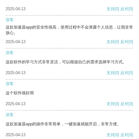
2025-04-13
支持
[0]
反对
[0]
游客
这款加速器app的安全性很高，使用过程中不会泄露个人信息，让我非常
放心。
2025-04-13
支持
[0]
反对
[0]
游客
这款软件的学习方式非常灵活，可以根据自己的需求选择学习方式。
2025-04-13
支持
[0]
反对
[0]
游客
这个软件很好用
2025-04-13
支持
[0]
反对
[0]
游客
这款加速器app的操作非常简单，一键加速就能开启，非常方便。
2025-04-13
支持
[0]
反对
[0]