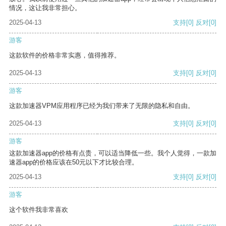
情况，这让我非常担心。
2025-04-13
支持
[0]
反对
[0]
游客
这款软件的价格非常实惠，值得推荐。
2025-04-13
支持
[0]
反对
[0]
游客
这款加速器VPM应用程序已经为我们带来了无限的隐私和自由。
2025-04-13
支持
[0]
反对
[0]
游客
这款加速器app的价格有点贵，可以适当降低一些。我个人觉得，一款加
速器app的价格应该在50元以下才比较合理。
2025-04-13
支持
[0]
反对
[0]
游客
这个软件我非常喜欢