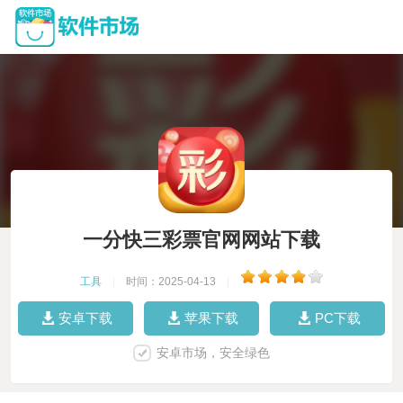
一分快三彩票官网网站下载
工具
|
时间：2025-04-13
|
安卓下载
苹果下载
PC下载
安卓市场，安全绿色