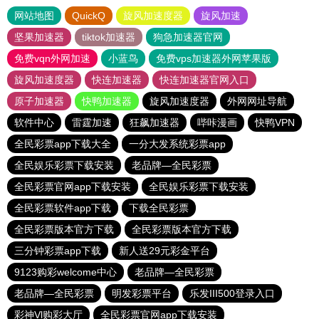
网站地图
QuickQ
旋风加速度器
旋风加速
坚果加速器
tiktok加速器
狗急加速器官网
免费vqn外网加速
小蓝鸟
免费vps加速器外网苹果版
旋风加速度器
快连加速器
快连加速器官网入口
原子加速器
快鸭加速器
旋风加速度器
外网网址导航
软件中心
雷霆加速
狂飙加速器
哔咔漫画
快鸭VPN
全民彩票app下载大全
一分大发系统彩票app
全民娱乐彩票下载安装
老品牌—全民彩票
全民彩票官网app下载安装
全民娱乐彩票下载安装
全民彩票软件app下载
下载全民彩票
全民彩票版本官方下载
全民彩票版本官方下载
三分钟彩票app下载
新人送29元彩金平台
9123购彩welcome中心
老品牌—全民彩票
老品牌—全民彩票
明发彩票平台
乐发III500登录入口
彩神Vl购彩大厅
全民彩票官网app下载安装