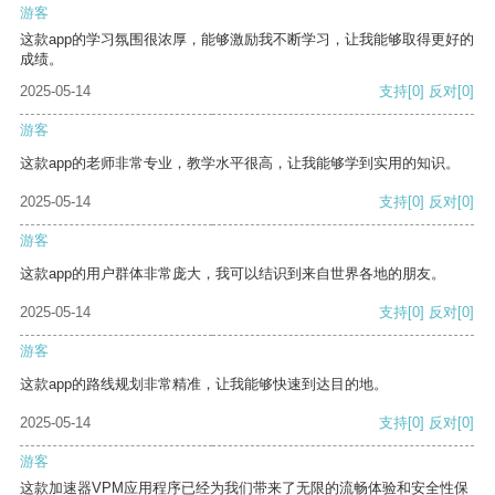
游客
这款app的学习氛围很浓厚，能够激励我不断学习，让我能够取得更好的
成绩。
2025-05-14
支持
[0]
反对
[0]
游客
这款app的老师非常专业，教学水平很高，让我能够学到实用的知识。
2025-05-14
支持
[0]
反对
[0]
游客
这款app的用户群体非常庞大，我可以结识到来自世界各地的朋友。
2025-05-14
支持
[0]
反对
[0]
游客
这款app的路线规划非常精准，让我能够快速到达目的地。
2025-05-14
支持
[0]
反对
[0]
游客
这款加速器VPM应用程序已经为我们带来了无限的流畅体验和安全性保