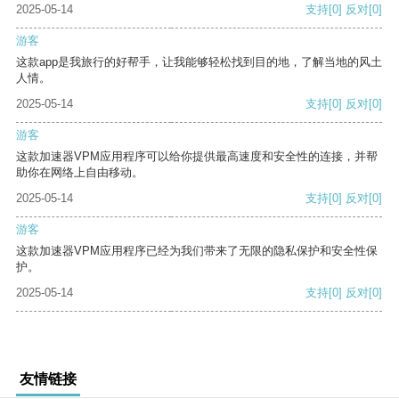
2025-05-14
支持
[0]
反对
[0]
游客
这款app是我旅行的好帮手，让我能够轻松找到目的地，了解当地的风土
人情。
2025-05-14
支持
[0]
反对
[0]
游客
这款加速器VPM应用程序可以给你提供最高速度和安全性的连接，并帮
助你在网络上自由移动。
2025-05-14
支持
[0]
反对
[0]
游客
这款加速器VPM应用程序已经为我们带来了无限的隐私保护和安全性保
护。
2025-05-14
支持
[0]
反对
[0]
友情链接