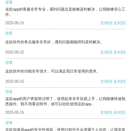
游客
这款app的客服非常专业，遇到问题总是能够及时解决，让我能够安心工
作。
2025-05-15
支持
[0]
反对
[0]
游客
这款软件的售后服务非常好，遇到问题都能得到及时解决。
2025-05-15
支持
[0]
反对
[0]
游客
这款软件的功能非常强大，可以满足我日常使用的需求。
2025-05-15
支持
[0]
反对
[0]
游客
这款app的用户界面简洁明了，使用起来非常容易上手，让我能够快速熟
悉操作。我不用看说明书，就可以轻松使用这款app。
2025-05-15
支持
[0]
反对
[0]
游客
这款加速器app的安全性很高，使用过程中不会泄露个人信息，让我非常