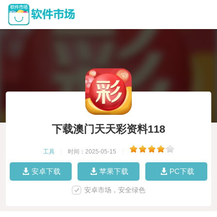
下载澳门天天彩资料118
工具
|
时间：2025-05-15
|
安卓下载
苹果下载
PC下载
安卓市场，安全绿色