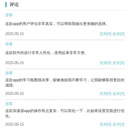
评论
游客
这款app的用户评论非常真实，可以帮助我做出更准确的选择。
2025-05-15
支持
[0]
反对
[0]
游客
这款软件的设计非常人性化，使用起来非常方便。
2025-05-15
支持
[0]
反对
[0]
游客
这款app的学习氛围很浓厚，能够激励我不断学习，让我能够取得更好的
成绩。
2025-05-15
支持
[0]
反对
[0]
游客
这款加速器app的操作有点复杂，可以简化一下，比如将设置页面进行优
化。
2025-05-15
支持
[0]
反对
[0]