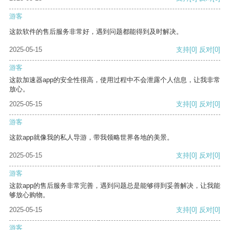
游客
这款软件的售后服务非常好，遇到问题都能得到及时解决。
2025-05-15
支持
[0]
反对
[0]
游客
这款加速器app的安全性很高，使用过程中不会泄露个人信息，让我非常
放心。
2025-05-15
支持
[0]
反对
[0]
游客
这款app就像我的私人导游，带我领略世界各地的美景。
2025-05-15
支持
[0]
反对
[0]
游客
这款app的售后服务非常完善，遇到问题总是能够得到妥善解决，让我能
够放心购物。
2025-05-15
支持
[0]
反对
[0]
游客