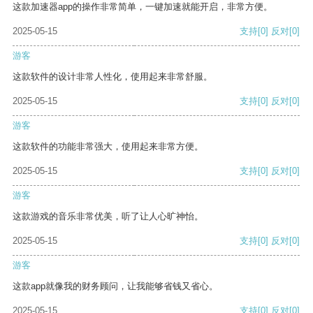
这款加速器app的操作非常简单，一键加速就能开启，非常方便。
2025-05-15
支持
[0]
反对
[0]
游客
这款软件的设计非常人性化，使用起来非常舒服。
2025-05-15
支持
[0]
反对
[0]
游客
这款软件的功能非常强大，使用起来非常方便。
2025-05-15
支持
[0]
反对
[0]
游客
这款游戏的音乐非常优美，听了让人心旷神怡。
2025-05-15
支持
[0]
反对
[0]
游客
这款app就像我的财务顾问，让我能够省钱又省心。
2025-05-15
支持
[0]
反对
[0]