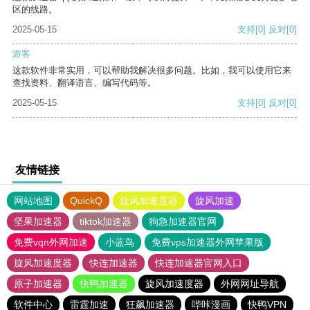
区的线路。
2025-05-15
支持
[0]
反对
[0]
游客
这款软件非常实用，可以帮助我解决很多问题。比如，我可以使用它来
查找资料、翻译语言、编写代码等。
2025-05-15
支持
[0]
反对
[0]
友情链接
网站地图
QuickQ
旋风加速度器
旋风加速
坚果加速器
tiktok加速器
狗急加速器官网
免费vqn外网加速
小蓝鸟
免费vps加速器外网苹果版
旋风加速度器
快连加速器
快连加速器官网入口
原子加速器
快鸭加速器
旋风加速度器
外网网址导航
软件中心
雷霆加速
狂飙加速器
哔咔漫画
快鸭VPN