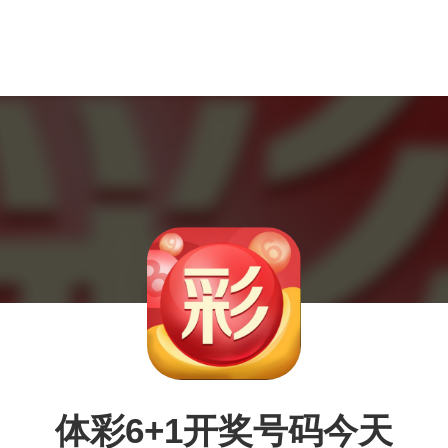
体彩6+1开奖号码今天