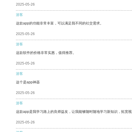
2025-05-26
游客
这款app的功能非常丰富，可以满足我不同的社交需求。
2025-05-26
游客
这款软件的价格非常实惠，值得推荐。
2025-05-26
游客
这个是app神器
2025-05-26
游客
这款app是我学习路上的良师益友，让我能够随时随地学习新知识，拓宽视
2025-05-26