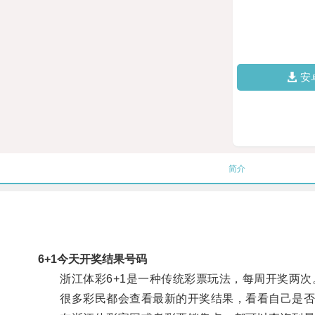
安
简介
6+1今天开奖结果号码
浙江体彩6+1是一种传统彩票玩法，每周开奖两次
很多彩民都会查看最新的开奖结果，看看自己是否