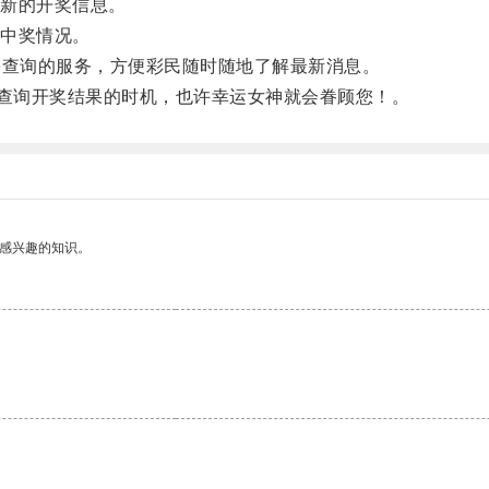
新的开奖信息。
中奖情况。
查询的服务，方便彩民随时随地了解最新消息。
查询开奖结果的时机，也许幸运女神就会眷顾您！。
己感兴趣的知识。