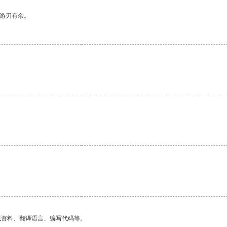
中游刃有余。
找资料、翻译语言、编写代码等。