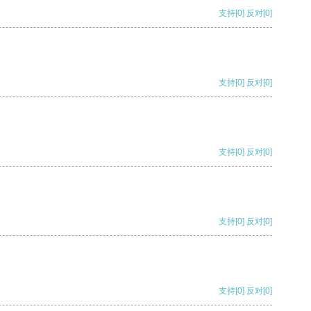
支持
[0]
反对
[0]
支持
[0]
反对
[0]
支持
[0]
反对
[0]
支持
[0]
反对
[0]
支持
[0]
反对
[0]