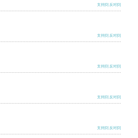
支持
[0]
反对
[0]
支持
[0]
反对
[0]
支持
[0]
反对
[0]
支持
[0]
反对
[0]
支持
[0]
反对
[0]