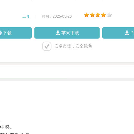
工具
|
时间：2025-05-26
|
卓下载
苹果下载
安卓市场，安全绿色
。
中奖。