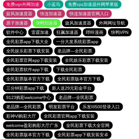
免费vqn外网加速
小蓝鸟
免费vps加速器外网苹果版
旋风加速度器
快连加速器
快连加速器官网入口
原子加速器
快鸭加速器
旋风加速度器
外网网址导航
软件中心
雷霆加速
狂飙加速器
哔咔漫画
快鸭VPN
全民彩票app下载大全
一分大发系统彩票app
全民娱乐彩票下载安装
老品牌—全民彩票
全民彩票官网app下载安装
全民娱乐彩票下载安装
全民彩票软件app下载
下载全民彩票
全民彩票版本官方下载
全民彩票版本官方下载
三分钟彩票app下载
新人送29元彩金平台
9123购彩welcome中心
老品牌—全民彩票
老品牌—全民彩票
明发彩票平台
乐发III500登录入口
彩神Vl购彩大厅
全民彩票官网app下载安装
welcome盈彩购彩大厅广东
全民彩票下载大全官网
全民彩票版本官方下载
全民彩票app下载安装安卓