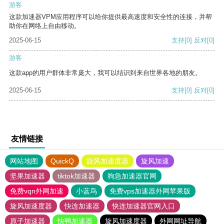
游客
这款加速器VPM应用程序可以给你提供最高速度和安全性的连接，并帮
助你在网络上自由移动。
2025-06-15
支持
[0]
反对
[0]
游客
这款app的用户群体非常庞大，我可以结识到来自世界各地的朋友。
2025-06-15
支持
[0]
反对
[0]
友情链接
网站地图
QuickQ
旋风加速度器
旋风加速
坚果加速器
tiktok加速器
狗急加速器官网
免费vqn外网加速
小蓝鸟
免费vps加速器外网苹果版
旋风加速度器
快连加速器
快连加速器官网入口
原子加速器
快鸭加速器
旋风加速度器
外网网址导航