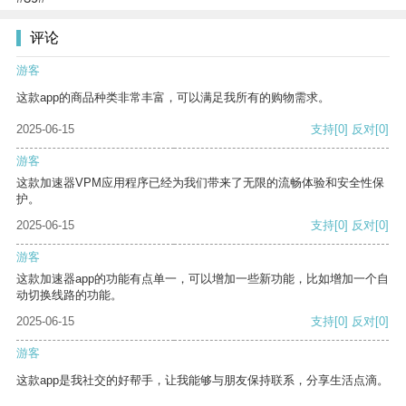
评论
游客
这款app的商品种类非常丰富，可以满足我所有的购物需求。
2025-06-15
支持
[0]
反对
[0]
游客
这款加速器VPM应用程序已经为我们带来了无限的流畅体验和安全性保
护。
2025-06-15
支持
[0]
反对
[0]
游客
这款加速器app的功能有点单一，可以增加一些新功能，比如增加一个自
动切换线路的功能。
2025-06-15
支持
[0]
反对
[0]
游客
这款app是我社交的好帮手，让我能够与朋友保持联系，分享生活点滴。