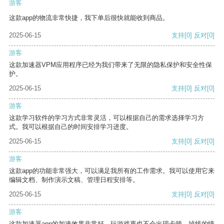
游客
这款app的物流非常快捷，我下单后很快就能收到商品。
2025-06-15
支持
[0]
反对
[0]
游客
这款加速器VPM应用程序已经为我们带来了无限的隐私保护和安全性保
护。
2025-06-15
支持
[0]
反对
[0]
游客
这款学习软件的学习方式非常灵活，可以根据自己的需求选择学习方
式。我可以根据自己的时间安排学习进度。
2025-06-15
支持
[0]
反对
[0]
游客
这款app的功能非常强大，可以满足我所有的工作需求。我可以使用它来
编辑文档、制作演示文稿、管理日程安排等。
2025-06-15
支持
[0]
反对
[0]
游客
这款加速器app的加速效果非常好，玩游戏再也不会出现卡顿、掉线的情