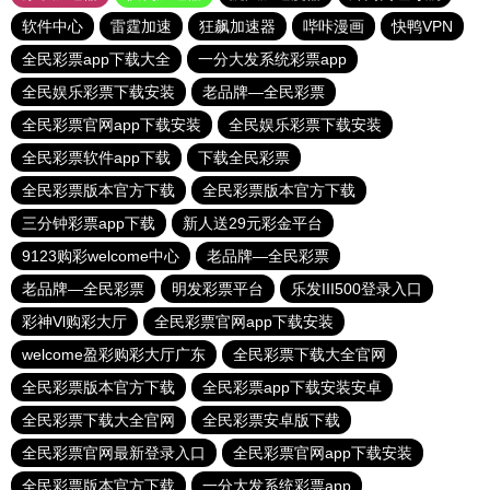
软件中心
雷霆加速
狂飙加速器
哔咔漫画
快鸭VPN
全民彩票app下载大全
一分大发系统彩票app
全民娱乐彩票下载安装
老品牌—全民彩票
全民彩票官网app下载安装
全民娱乐彩票下载安装
全民彩票软件app下载
下载全民彩票
全民彩票版本官方下载
全民彩票版本官方下载
三分钟彩票app下载
新人送29元彩金平台
9123购彩welcome中心
老品牌—全民彩票
老品牌—全民彩票
明发彩票平台
乐发III500登录入口
彩神Vl购彩大厅
全民彩票官网app下载安装
welcome盈彩购彩大厅广东
全民彩票下载大全官网
全民彩票版本官方下载
全民彩票app下载安装安卓
全民彩票下载大全官网
全民彩票安卓版下载
全民彩票官网最新登录入口
全民彩票官网app下载安装
全民彩票版本官方下载
一分大发系统彩票app