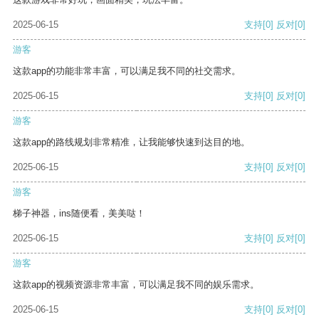
2025-06-15
支持
[0]
反对
[0]
游客
这款app的功能非常丰富，可以满足我不同的社交需求。
2025-06-15
支持
[0]
反对
[0]
游客
这款app的路线规划非常精准，让我能够快速到达目的地。
2025-06-15
支持
[0]
反对
[0]
游客
梯子神器，ins随便看，美美哒！
2025-06-15
支持
[0]
反对
[0]
游客
这款app的视频资源非常丰富，可以满足我不同的娱乐需求。
2025-06-15
支持
[0]
反对
[0]