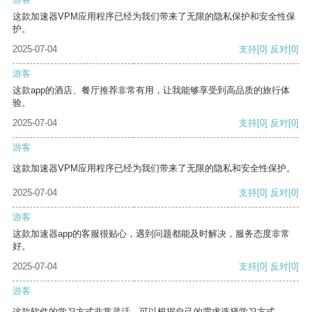
这款加速器VPM应用程序已经为我们带来了无限的隐私保护和安全性保
护。
2025-07-04
支持
[0]
反对
[0]
游客
这款app的酒店、餐厅推荐非常有用，让我能够享受到高品质的旅行体
验。
2025-07-04
支持
[0]
反对
[0]
游客
这款加速器VPM应用程序已经为我们带来了无限的隐私和安全性保护。
2025-07-04
支持
[0]
反对
[0]
游客
这款加速器app的客服很贴心，遇到问题都能及时解决，服务态度非常
好。
2025-07-04
支持
[0]
反对
[0]
游客
这款软件的学习方式非常灵活，可以根据自己的需求选择学习方式。