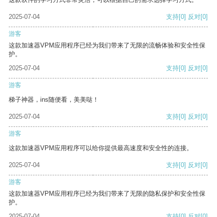
2025-07-04
支持
[0]
反对
[0]
游客
这款加速器VPM应用程序已经为我们带来了无限的流畅体验和安全性保
护。
2025-07-04
支持
[0]
反对
[0]
游客
梯子神器，ins随便看，美美哒！
2025-07-04
支持
[0]
反对
[0]
游客
这款加速器VPM应用程序可以给你提供最高速度和安全性的连接。
2025-07-04
支持
[0]
反对
[0]
游客
这款加速器VPM应用程序已经为我们带来了无限的隐私保护和安全性保
护。
2025-07-04
支持
[0]
反对
[0]