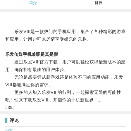
简介
排行
乐发VIII是一款热门的手机应用，集合了各种精彩的游戏
和应用，让用户可以尽情享受娱乐的乐趣。
乐发传媒手机兼职是真是假
通过乐发VIII官方下载，用户可以轻松获得最新版本的应
用，确保拥有最佳的用户体验。
无论是想要尝试新游戏还是体验不同的应用功能，乐发
VIII都能满足你的需求。
更多的人加入乐发VIII的行列，一起探索无限的可能性
吧！快来下载乐发VIII，开启你的手机新世界！。
#39#
评论
游客