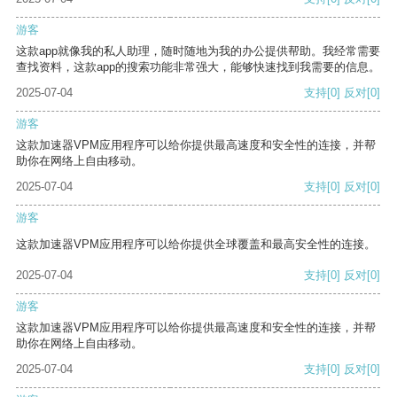
游客
这款app就像我的私人助理，随时随地为我的办公提供帮助。我经常需要
查找资料，这款app的搜索功能非常强大，能够快速找到我需要的信息。
2025-07-04
支持
[0]
反对
[0]
游客
这款加速器VPM应用程序可以给你提供最高速度和安全性的连接，并帮
助你在网络上自由移动。
2025-07-04
支持
[0]
反对
[0]
游客
这款加速器VPM应用程序可以给你提供全球覆盖和最高安全性的连接。
2025-07-04
支持
[0]
反对
[0]
游客
这款加速器VPM应用程序可以给你提供最高速度和安全性的连接，并帮
助你在网络上自由移动。
2025-07-04
支持
[0]
反对
[0]