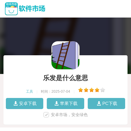
乐发是什么意思
工具
|
时间：2025-07-04
|
安卓下载
苹果下载
PC下载
安卓市场，安全绿色