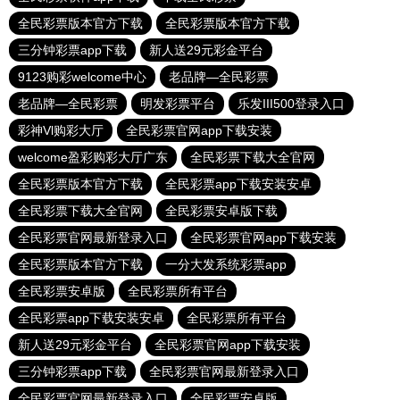
全民彩票版本官方下载
全民彩票版本官方下载
三分钟彩票app下载
新人送29元彩金平台
9123购彩welcome中心
老品牌—全民彩票
老品牌—全民彩票
明发彩票平台
乐发III500登录入口
彩神Vl购彩大厅
全民彩票官网app下载安装
welcome盈彩购彩大厅广东
全民彩票下载大全官网
全民彩票版本官方下载
全民彩票app下载安装安卓
全民彩票下载大全官网
全民彩票安卓版下载
全民彩票官网最新登录入口
全民彩票官网app下载安装
全民彩票版本官方下载
一分大发系统彩票app
全民彩票安卓版
全民彩票所有平台
全民彩票app下载安装安卓
全民彩票所有平台
新人送29元彩金平台
全民彩票官网app下载安装
三分钟彩票app下载
全民彩票官网最新登录入口
全民彩票官网最新登录入口
全民彩票安卓版