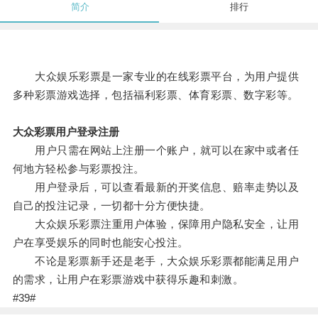
简介
排行
大众娱乐彩票是一家专业的在线彩票平台，为用户提供
多种彩票游戏选择，包括福利彩票、体育彩票、数字彩等。
大众彩票用户登录注册
用户只需在网站上注册一个账户，就可以在家中或者任
何地方轻松参与彩票投注。
用户登录后，可以查看最新的开奖信息、赔率走势以及
自己的投注记录，一切都十分方便快捷。
大众娱乐彩票注重用户体验，保障用户隐私安全，让用
户在享受娱乐的同时也能安心投注。
不论是彩票新手还是老手，大众娱乐彩票都能满足用户
的需求，让用户在彩票游戏中获得乐趣和刺激。
#39#