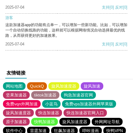
2025-07-04
支持
[0]
反对
[0]
游客
这款加速器app的功能有点单一，可以增加一些新功能。比如，可以增加
一个自动切换线路的功能，这样就可以根据网络情况自动选择最优的线
路，从而获得更好的加速效果。
2025-07-04
支持
[0]
反对
[0]
友情链接
网站地图
QuickQ
旋风加速度器
旋风加速
坚果加速器
tiktok加速器
狗急加速器官网
免费vqn外网加速
小蓝鸟
免费vps加速器外网苹果版
旋风加速度器
快连加速器
快连加速器官网入口
原子加速器
快鸭加速器
旋风加速度器
外网网址导航
软件中心
雷霆加速
狂飙加速器
哔咔漫画
快鸭VPN