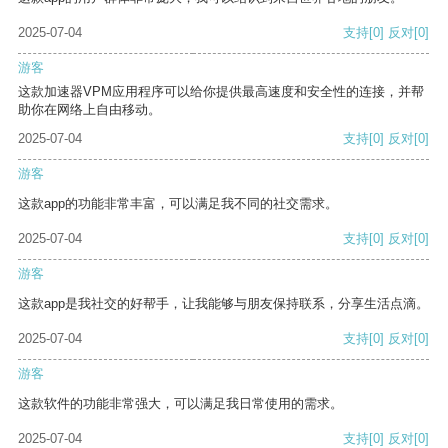
2025-07-04
支持
[0]
反对
[0]
游客
这款加速器VPM应用程序可以给你提供最高速度和安全性的连接，并帮
助你在网络上自由移动。
2025-07-04
支持
[0]
反对
[0]
游客
这款app的功能非常丰富，可以满足我不同的社交需求。
2025-07-04
支持
[0]
反对
[0]
游客
这款app是我社交的好帮手，让我能够与朋友保持联系，分享生活点滴。
2025-07-04
支持
[0]
反对
[0]
游客
这款软件的功能非常强大，可以满足我日常使用的需求。
2025-07-04
支持
[0]
反对
[0]