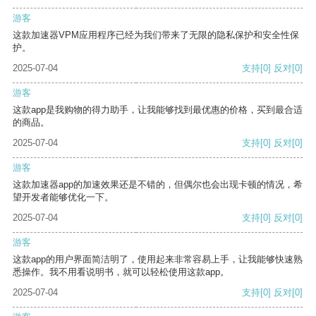
游客
这款加速器VPM应用程序已经为我们带来了无限的隐私保护和安全性保
护。
2025-07-04
支持
[0]
反对
[0]
游客
这款app是我购物的得力助手，让我能够找到最优惠的价格，买到最合适
的商品。
2025-07-04
支持
[0]
反对
[0]
游客
这款加速器app的加速效果还是不错的，但偶尔也会出现卡顿的情况，希
望开发者能够优化一下。
2025-07-04
支持
[0]
反对
[0]
游客
这款app的用户界面简洁明了，使用起来非常容易上手，让我能够快速熟
悉操作。我不用看说明书，就可以轻松使用这款app。
2025-07-04
支持
[0]
反对
[0]