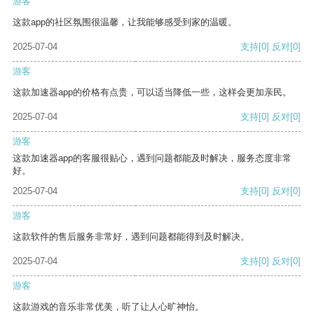
游客
这款app的社区氛围很温馨，让我能够感受到家的温暖。
2025-07-04
支持
[0]
反对
[0]
游客
这款加速器app的价格有点贵，可以适当降低一些，这样会更加亲民。
2025-07-04
支持
[0]
反对
[0]
游客
这款加速器app的客服很贴心，遇到问题都能及时解决，服务态度非常
好。
2025-07-04
支持
[0]
反对
[0]
游客
这款软件的售后服务非常好，遇到问题都能得到及时解决。
2025-07-04
支持
[0]
反对
[0]
游客
这款游戏的音乐非常优美，听了让人心旷神怡。