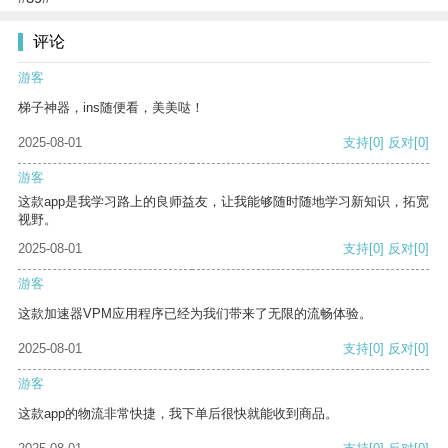
评论
游客
梯子神器，ins随便看，美美哒！
2025-08-01
支持
[0]
反对
[0]
游客
这款app是我学习路上的良师益友，让我能够随时随地学习新知识，拓宽
视野。
2025-08-01
支持
[0]
反对
[0]
游客
这款加速器VPM应用程序已经为我们带来了无限的流畅体验。
2025-08-01
支持
[0]
反对
[0]
游客
这款app的物流非常快捷，我下单后很快就能收到商品。