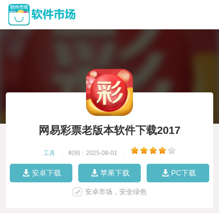
网易彩票老版本软件下载2017
工具
|
时间：2025-08-01
|
安卓下载
苹果下载
PC下载
安卓市场，安全绿色