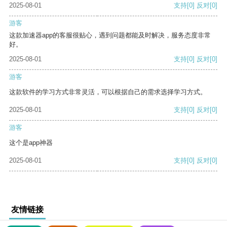
2025-08-01
支持
[0]
反对
[0]
游客
这款加速器app的客服很贴心，遇到问题都能及时解决，服务态度非常
好。
2025-08-01
支持
[0]
反对
[0]
游客
这款软件的学习方式非常灵活，可以根据自己的需求选择学习方式。
2025-08-01
支持
[0]
反对
[0]
游客
这个是app神器
2025-08-01
支持
[0]
反对
[0]
友情链接