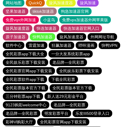
网站地图
QuickQ
旋风加速度器
旋风加速
坚果加速器
tiktok加速器
狗急加速器官网
免费vqn外网加速
小蓝鸟
免费vps加速器外网苹果版
旋风加速度器
快连加速器
快连加速器官网入口
原子加速器
快鸭加速器
旋风加速度器
外网网址导航
软件中心
雷霆加速
狂飙加速器
哔咔漫画
快鸭VPN
全民彩票app下载大全
一分大发系统彩票app
全民娱乐彩票下载安装
老品牌—全民彩票
全民彩票官网app下载安装
全民娱乐彩票下载安装
全民彩票软件app下载
下载全民彩票
全民彩票版本官方下载
全民彩票版本官方下载
三分钟彩票app下载
新人送29元彩金平台
9123购彩welcome中心
老品牌—全民彩票
老品牌—全民彩票
明发彩票平台
乐发III500登录入口
彩神Vl购彩大厅
全民彩票官网app下载安装