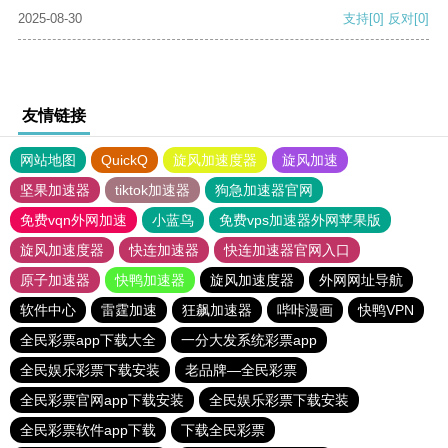
2025-08-30
支持
[0]
反对
[0]
友情链接
网站地图
QuickQ
旋风加速度器
旋风加速
坚果加速器
tiktok加速器
狗急加速器官网
免费vqn外网加速
小蓝鸟
免费vps加速器外网苹果版
旋风加速度器
快连加速器
快连加速器官网入口
原子加速器
快鸭加速器
旋风加速度器
外网网址导航
软件中心
雷霆加速
狂飙加速器
哔咔漫画
快鸭VPN
全民彩票app下载大全
一分大发系统彩票app
全民娱乐彩票下载安装
老品牌—全民彩票
全民彩票官网app下载安装
全民娱乐彩票下载安装
全民彩票软件app下载
下载全民彩票