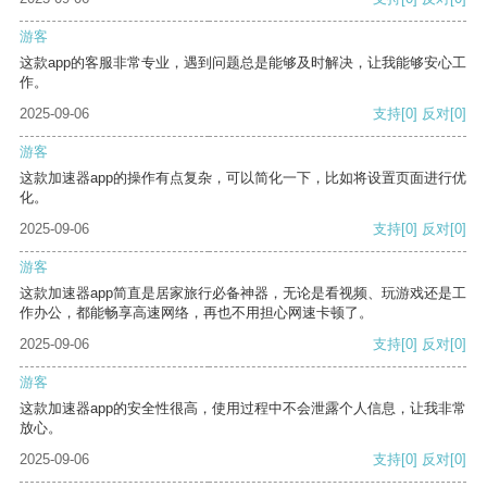
游客
这款app的客服非常专业，遇到问题总是能够及时解决，让我能够安心工
作。
2025-09-06
支持
[0]
反对
[0]
游客
这款加速器app的操作有点复杂，可以简化一下，比如将设置页面进行优
化。
2025-09-06
支持
[0]
反对
[0]
游客
这款加速器app简直是居家旅行必备神器，无论是看视频、玩游戏还是工
作办公，都能畅享高速网络，再也不用担心网速卡顿了。
2025-09-06
支持
[0]
反对
[0]
游客
这款加速器app的安全性很高，使用过程中不会泄露个人信息，让我非常
放心。
2025-09-06
支持
[0]
反对
[0]