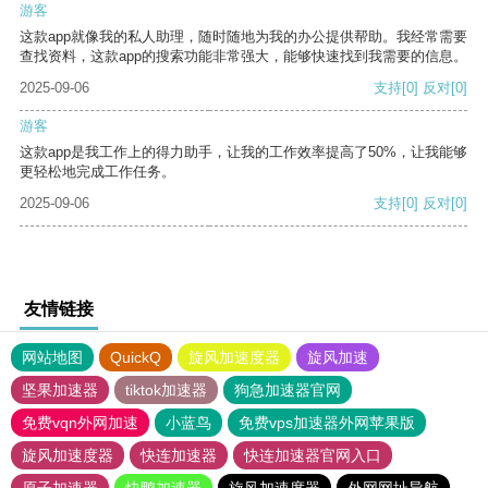
游客
这款app就像我的私人助理，随时随地为我的办公提供帮助。我经常需要
查找资料，这款app的搜索功能非常强大，能够快速找到我需要的信息。
2025-09-06
支持
[0]
反对
[0]
游客
这款app是我工作上的得力助手，让我的工作效率提高了50%，让我能够
更轻松地完成工作任务。
2025-09-06
支持
[0]
反对
[0]
友情链接
网站地图
QuickQ
旋风加速度器
旋风加速
坚果加速器
tiktok加速器
狗急加速器官网
免费vqn外网加速
小蓝鸟
免费vps加速器外网苹果版
旋风加速度器
快连加速器
快连加速器官网入口