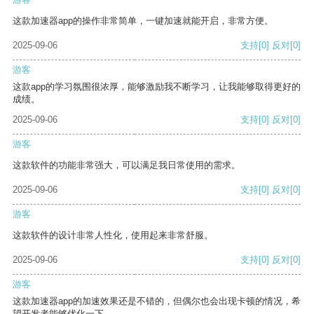
这款加速器app的操作非常简单，一键加速就能开启，非常方便。
2025-09-06
支持
[0]
反对
[0]
游客
这款app的学习氛围很浓厚，能够激励我不断学习，让我能够取得更好的
成绩。
2025-09-06
支持
[0]
反对
[0]
游客
这款软件的功能非常强大，可以满足我日常使用的需求。
2025-09-06
支持
[0]
反对
[0]
游客
这款软件的设计非常人性化，使用起来非常舒服。
2025-09-06
支持
[0]
反对
[0]
游客
这款加速器app的加速效果还是不错的，但偶尔也会出现卡顿的情况，希
望开发者能够优化一下。