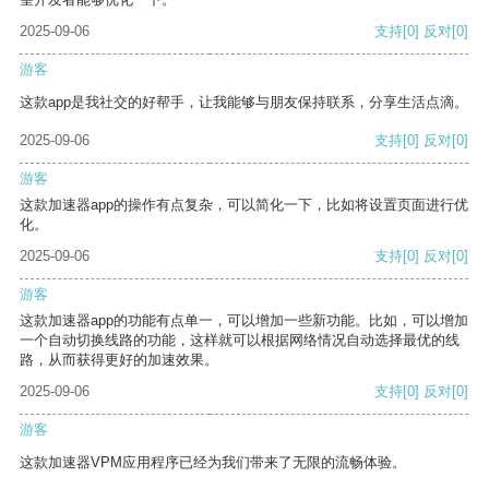
2025-09-06
支持
[0]
反对
[0]
游客
这款app是我社交的好帮手，让我能够与朋友保持联系，分享生活点滴。
2025-09-06
支持
[0]
反对
[0]
游客
这款加速器app的操作有点复杂，可以简化一下，比如将设置页面进行优
化。
2025-09-06
支持
[0]
反对
[0]
游客
这款加速器app的功能有点单一，可以增加一些新功能。比如，可以增加
一个自动切换线路的功能，这样就可以根据网络情况自动选择最优的线
路，从而获得更好的加速效果。
2025-09-06
支持
[0]
反对
[0]
游客
这款加速器VPM应用程序已经为我们带来了无限的流畅体验。