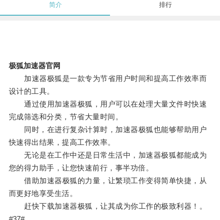
简介
排行
极狐加速器官网
加速器极狐是一款专为节省用户时间和提高工作效率而
设计的工具。
通过使用加速器极狐，用户可以在处理大量文件时快速
完成筛选和分类，节省大量时间。
同时，在进行复杂计算时，加速器极狐也能够帮助用户
快速得出结果，提高工作效率。
无论是在工作中还是日常生活中，加速器极狐都能成为
您的得力助手，让您快速前行，事半功倍。
借助加速器极狐的力量，让繁琐工作变得简单快捷，从
而更好地享受生活。
赶快下载加速器极狐，让其成为你工作的极致利器！。
#37#