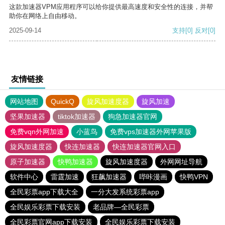
这款加速器VPM应用程序可以给你提供最高速度和安全性的连接，并帮
助你在网络上自由移动。
2025-09-14
支持
[0]
反对
[0]
友情链接
网站地图
QuickQ
旋风加速度器
旋风加速
坚果加速器
tiktok加速器
狗急加速器官网
免费vqn外网加速
小蓝鸟
免费vps加速器外网苹果版
旋风加速度器
快连加速器
快连加速器官网入口
原子加速器
快鸭加速器
旋风加速度器
外网网址导航
软件中心
雷霆加速
狂飙加速器
哔咔漫画
快鸭VPN
全民彩票app下载大全
一分大发系统彩票app
全民娱乐彩票下载安装
老品牌—全民彩票
全民彩票官网app下载安装
全民娱乐彩票下载安装