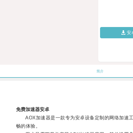
安
简介
免费加速器安卓
AOX加速器是一款专为安卓设备定制的网络加速工
畅的体验。