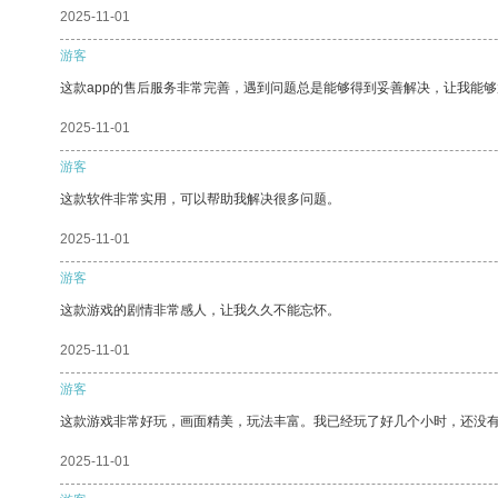
2025-11-01
游客
这款app的售后服务非常完善，遇到问题总是能够得到妥善解决，让我能
2025-11-01
游客
这款软件非常实用，可以帮助我解决很多问题。
2025-11-01
游客
这款游戏的剧情非常感人，让我久久不能忘怀。
2025-11-01
游客
这款游戏非常好玩，画面精美，玩法丰富。我已经玩了好几个小时，还没
2025-11-01