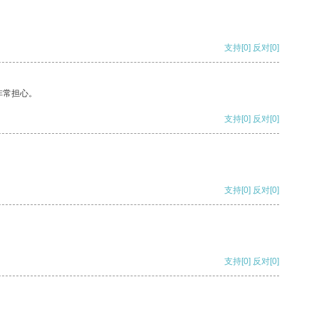
支持
[0]
反对
[0]
非常担心。
支持
[0]
反对
[0]
支持
[0]
反对
[0]
支持
[0]
反对
[0]