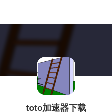
toto加速器下载