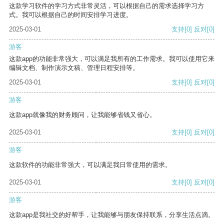
这款学习软件的学习方式非常灵活，可以根据自己的需求选择学习方
式。我可以根据自己的时间安排学习进度。
2025-03-01
支持
[0]
反对
[0]
游客
这款app的功能非常强大，可以满足我所有的工作需求。我可以使用它来
编辑文档、制作演示文稿、管理日程安排等。
2025-03-01
支持
[0]
反对
[0]
游客
这款app就像我的财务顾问，让我能够省钱又省心。
2025-03-01
支持
[0]
反对
[0]
游客
这款软件的功能非常强大，可以满足我日常使用的需求。
2025-03-01
支持
[0]
反对
[0]
游客
这款app是我社交的好帮手，让我能够与朋友保持联系，分享生活点滴。