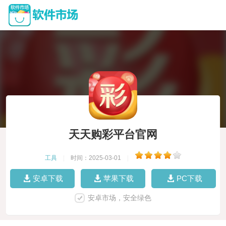
天天购彩平台官网
工具
|
时间：2025-03-01
|
安卓下载
苹果下载
PC下载
安卓市场，安全绿色