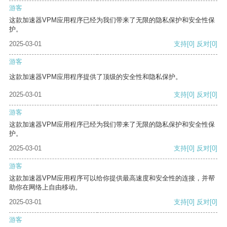
游客
这款加速器VPM应用程序已经为我们带来了无限的隐私保护和安全性保
护。
2025-03-01
支持
[0]
反对
[0]
游客
这款加速器VPM应用程序提供了顶级的安全性和隐私保护。
2025-03-01
支持
[0]
反对
[0]
游客
这款加速器VPM应用程序已经为我们带来了无限的隐私保护和安全性保
护。
2025-03-01
支持
[0]
反对
[0]
游客
这款加速器VPM应用程序可以给你提供最高速度和安全性的连接，并帮
助你在网络上自由移动。
2025-03-01
支持
[0]
反对
[0]
游客