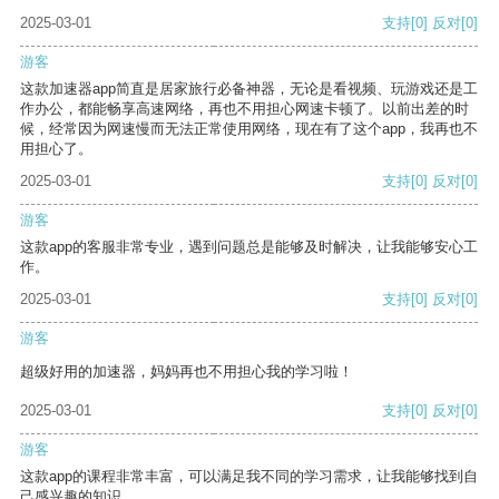
2025-03-01
支持
[0]
反对
[0]
游客
这款加速器app简直是居家旅行必备神器，无论是看视频、玩游戏还是工
作办公，都能畅享高速网络，再也不用担心网速卡顿了。以前出差的时
候，经常因为网速慢而无法正常使用网络，现在有了这个app，我再也不
用担心了。
2025-03-01
支持
[0]
反对
[0]
游客
这款app的客服非常专业，遇到问题总是能够及时解决，让我能够安心工
作。
2025-03-01
支持
[0]
反对
[0]
游客
超级好用的加速器，妈妈再也不用担心我的学习啦！
2025-03-01
支持
[0]
反对
[0]
游客
这款app的课程非常丰富，可以满足我不同的学习需求，让我能够找到自
己感兴趣的知识。