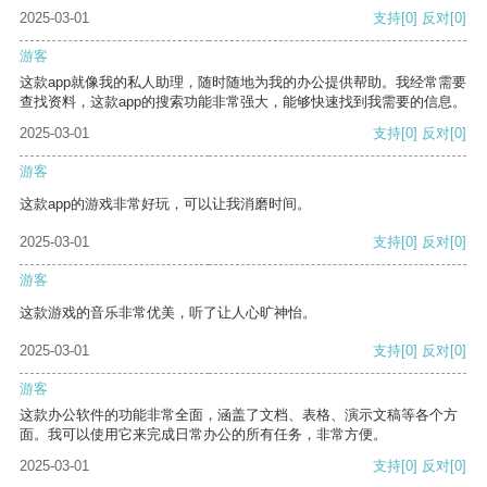
2025-03-01
支持
[0]
反对
[0]
游客
这款app就像我的私人助理，随时随地为我的办公提供帮助。我经常需要
查找资料，这款app的搜索功能非常强大，能够快速找到我需要的信息。
2025-03-01
支持
[0]
反对
[0]
游客
这款app的游戏非常好玩，可以让我消磨时间。
2025-03-01
支持
[0]
反对
[0]
游客
这款游戏的音乐非常优美，听了让人心旷神怡。
2025-03-01
支持
[0]
反对
[0]
游客
这款办公软件的功能非常全面，涵盖了文档、表格、演示文稿等各个方
面。我可以使用它来完成日常办公的所有任务，非常方便。
2025-03-01
支持
[0]
反对
[0]