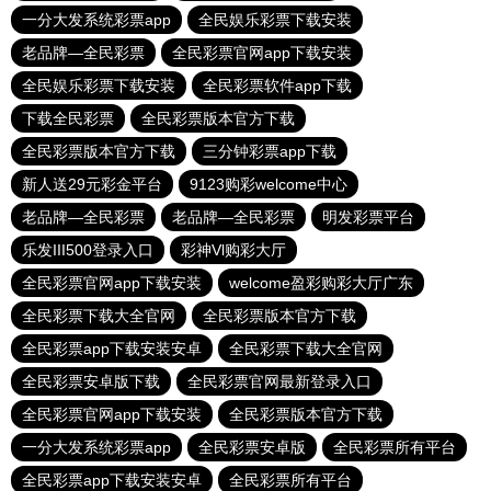
一分大发系统彩票app
全民娱乐彩票下载安装
老品牌—全民彩票
全民彩票官网app下载安装
全民娱乐彩票下载安装
全民彩票软件app下载
下载全民彩票
全民彩票版本官方下载
全民彩票版本官方下载
三分钟彩票app下载
新人送29元彩金平台
9123购彩welcome中心
老品牌—全民彩票
老品牌—全民彩票
明发彩票平台
乐发III500登录入口
彩神Vl购彩大厅
全民彩票官网app下载安装
welcome盈彩购彩大厅广东
全民彩票下载大全官网
全民彩票版本官方下载
全民彩票app下载安装安卓
全民彩票下载大全官网
全民彩票安卓版下载
全民彩票官网最新登录入口
全民彩票官网app下载安装
全民彩票版本官方下载
一分大发系统彩票app
全民彩票安卓版
全民彩票所有平台
全民彩票app下载安装安卓
全民彩票所有平台