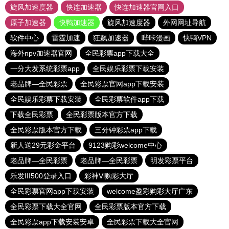
旋风加速度器
快连加速器
快连加速器官网入口
原子加速器
快鸭加速器
旋风加速度器
外网网址导航
软件中心
雷霆加速
狂飙加速器
哔咔漫画
快鸭VPN
海外npv加速器官网
全民彩票app下载大全
一分大发系统彩票app
全民娱乐彩票下载安装
老品牌—全民彩票
全民彩票官网app下载安装
全民娱乐彩票下载安装
全民彩票软件app下载
下载全民彩票
全民彩票版本官方下载
全民彩票版本官方下载
三分钟彩票app下载
新人送29元彩金平台
9123购彩welcome中心
老品牌—全民彩票
老品牌—全民彩票
明发彩票平台
乐发III500登录入口
彩神Vl购彩大厅
全民彩票官网app下载安装
welcome盈彩购彩大厅广东
全民彩票下载大全官网
全民彩票版本官方下载
全民彩票app下载安装安卓
全民彩票下载大全官网