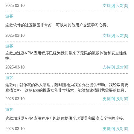
2025-03-10
支持
[0]
反对
[0]
游客
这款软件的社区氛围非常好，可以与其他用户交流学习心得。
2025-03-10
支持
[0]
反对
[0]
游客
这款加速器VPM应用程序已经为我们带来了无限的流畅体验和安全性保
护。
2025-03-10
支持
[0]
反对
[0]
游客
这款app就像我的私人助理，随时随地为我的办公提供帮助。我经常需要
查找资料，这款app的搜索功能非常强大，能够快速找到我需要的信息。
2025-03-10
支持
[0]
反对
[0]
游客
这款加速器VPM应用程序可以给你提供全球覆盖和最高安全性的连接。
2025-03-10
支持
[0]
反对
[0]