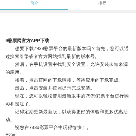
简介
排行
9彩票网官方APP下载
想要下载7939彩票平台的最新版本吗？首先，您可以通
过搜索引擎或者官方网站找到最新的版本号。
然后，在手机设置中找到安全设置，允许安装未知来源
的应用。
接着，点击官网的下载链接，等待应用的下载完成。
最后，点击安装并按照提示完成安装。
现在，您可以轻松使用最新版本的7939彩票平台进行购
彩和投注了。
记得定期更新最新版，以获得更好的体验和更多优惠活
动。
祝您在7939彩票平台中玩得愉快！。
#39#