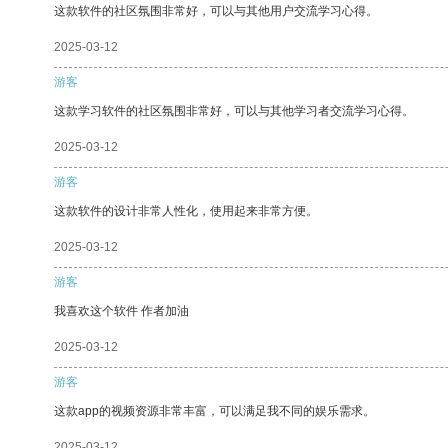
这款软件的社区氛围非常好，可以与其他用户交流学习心得。
2025-03-12
游客
这款学习软件的社区氛围非常好，可以与其他学习者交流学习心得。
2025-03-12
游客
这款软件的设计非常人性化，使用起来非常方便。
2025-03-12
游客
我喜欢这个软件 作者加油
2025-03-12
游客
这款app的视频资源非常丰富，可以满足我不同的娱乐需求。
2025-03-12