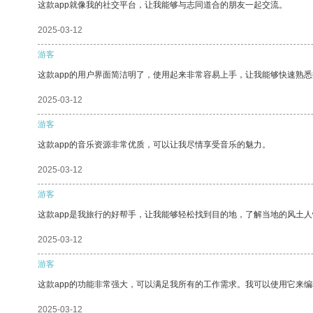
这款app就像我的社交平台，让我能够与志同道合的朋友一起交流。
2025-03-12
游客
这款app的用户界面简洁明了，使用起来非常容易上手，让我能够快速熟
2025-03-12
游客
这款app的音乐资源非常优质，可以让我尽情享受音乐的魅力。
2025-03-12
游客
这款app是我旅行的好帮手，让我能够轻松找到目的地，了解当地的风土人
2025-03-12
游客
这款app的功能非常强大，可以满足我所有的工作需求。我可以使用它来
2025-03-12