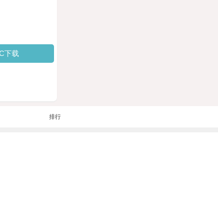
PC下载
排行