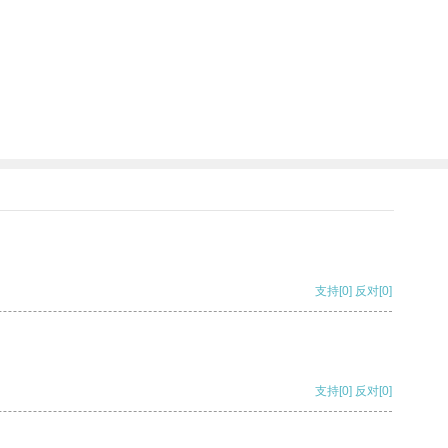
支持
[0]
反对
[0]
支持
[0]
反对
[0]