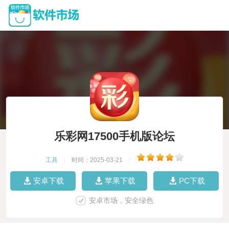
乐彩网17500手机版论坛
工具
|
时间：2025-03-21
|
安卓下载
苹果下载
PC下载
安卓市场，安全绿色