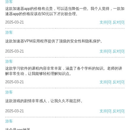
游客
这款加速器app的价格有点贵，可以适当降低一些。我个人觉得，一款加
速器app的价格应该在50元以下才比较合理。
2025-03-21
支持
[0]
反对
[0]
游客
这款加速器VPM应用程序提供了顶级的安全性和隐私保护。
2025-03-21
支持
[0]
反对
[0]
游客
这款学习软件的课程内容非常丰富，涵盖了各个学科的知识。老师的讲
解非常生动，让我能够轻松理解知识点。
2025-03-21
支持
[0]
反对
[0]
游客
这款游戏的剧情非常感人，让我久久不能忘怀。
2025-03-21
支持
[0]
反对
[0]
游客
这个是app神器