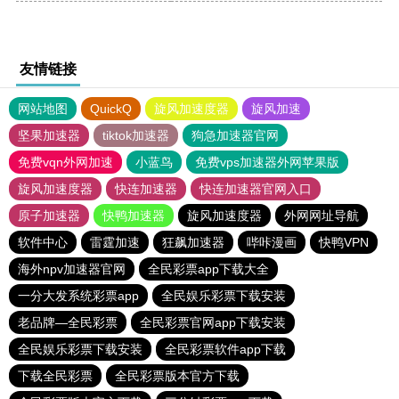
友情链接
网站地图
QuickQ
旋风加速度器
旋风加速
坚果加速器
tiktok加速器
狗急加速器官网
免费vqn外网加速
小蓝鸟
免费vps加速器外网苹果版
旋风加速度器
快连加速器
快连加速器官网入口
原子加速器
快鸭加速器
旋风加速度器
外网网址导航
软件中心
雷霆加速
狂飙加速器
哔咔漫画
快鸭VPN
海外npv加速器官网
全民彩票app下载大全
一分大发系统彩票app
全民娱乐彩票下载安装
老品牌—全民彩票
全民彩票官网app下载安装
全民娱乐彩票下载安装
全民彩票软件app下载
下载全民彩票
全民彩票版本官方下载