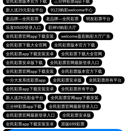
全民彩票版本官方下载
三分钟彩票app下载
新人送29元彩金平台
9123购彩welcome中心
老品牌—全民彩票
老品牌—全民彩票
明发彩票平台
乐发III500登录入口
彩神Vl购彩大厅
全民彩票官网app下载安装
welcome盈彩购彩大厅广东
全民彩票下载大全官网
全民彩票版本官方下载
全民彩票app下载安装安卓
全民彩票下载大全官网
全民彩票安卓版下载
全民彩票官网最新登录入口
全民彩票官网app下载安装
全民彩票版本官方下载
一分大发系统彩票app
全民彩票安卓版
全民彩票所有平台
全民彩票app下载安装安卓
全民彩票所有平台
新人送29元彩金平台
全民彩票官网app下载安装
三分钟彩票app下载
全民彩票官网最新登录入口
全民彩票官网最新登录入口
全民彩票安卓版
全民彩票app下载安装安卓
原版699彩票