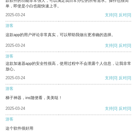
款软件的功能非常强大，可以满足我日常办公的所有需求。操作也很简
单，即使是小白也能快速上手。
2025-03-24
支持
[0]
反对
[0]
游客
这款app的用户评论非常真实，可以帮助我做出更准确的选择。
2025-03-24
支持
[0]
反对
[0]
游客
这款加速器app的安全性很高，使用过程中不会泄露个人信息，让我非常
放心。
2025-03-24
支持
[0]
反对
[0]
游客
梯子神器，ins随便看，美美哒！
2025-03-24
支持
[0]
反对
[0]
游客
这个软件很好用