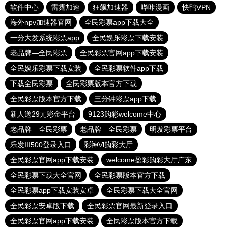
软件中心
雷霆加速
狂飙加速器
哔咔漫画
快鸭VPN
海外npv加速器官网
全民彩票app下载大全
一分大发系统彩票app
全民娱乐彩票下载安装
老品牌—全民彩票
全民彩票官网app下载安装
全民娱乐彩票下载安装
全民彩票软件app下载
下载全民彩票
全民彩票版本官方下载
全民彩票版本官方下载
三分钟彩票app下载
新人送29元彩金平台
9123购彩welcome中心
老品牌—全民彩票
老品牌—全民彩票
明发彩票平台
乐发III500登录入口
彩神Vl购彩大厅
全民彩票官网app下载安装
welcome盈彩购彩大厅广东
全民彩票下载大全官网
全民彩票版本官方下载
全民彩票app下载安装安卓
全民彩票下载大全官网
全民彩票安卓版下载
全民彩票官网最新登录入口
全民彩票官网app下载安装
全民彩票版本官方下载