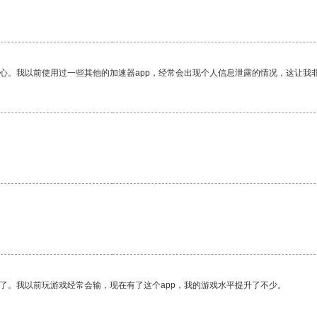
放心。我以前使用过一些其他的加速器app，经常会出现个人信息泄露的情况，这让我
了。我以前玩游戏经常会输，现在有了这个app，我的游戏水平提升了不少。