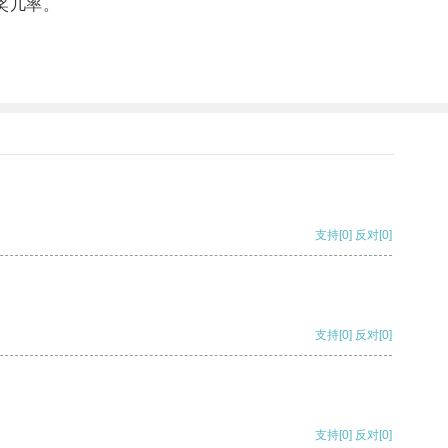
奖几率。
支持
[0]
反对
[0]
支持
[0]
反对
[0]
支持
[0]
反对
[0]