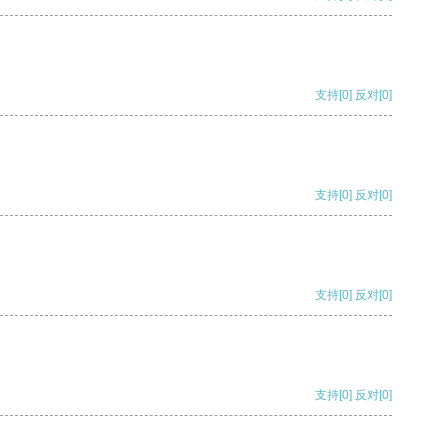
支持
[0]
反对
[0]
支持
[0]
反对
[0]
支持
[0]
反对
[0]
支持
[0]
反对
[0]