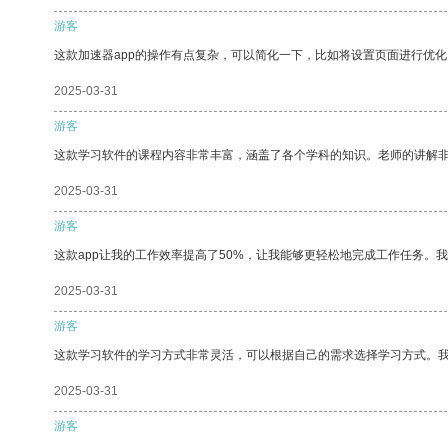
游客
这款加速器app的操作有点复杂，可以简化一下，比如将设置页面进行优化
2025-03-31
游客
这款学习软件的课程内容非常丰富，涵盖了各个学科的知识。老师的讲解
2025-03-31
游客
这款app让我的工作效率提高了50%，让我能够更轻松地完成工作任务。
2025-03-31
游客
这款学习软件的学习方式非常灵活，可以根据自己的需求选择学习方式。
2025-03-31
游客