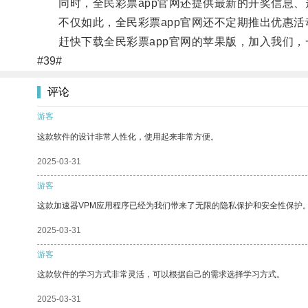
同时，全民彩票app官网还提供最新的开奖信息、
不仅如此，全民彩票app官网还不定期推出优惠活
赶快下载全民彩票app官网的苹果版，加入我们，
#39#
评论
游客
这款软件的设计非常人性化，使用起来非常方便。
2025-03-31
游客
这款加速器VPM应用程序已经为我们带来了无限的隐私保护和安全性保护
2025-03-31
游客
这款软件的学习方式非常灵活，可以根据自己的需求选择学习方式。
2025-03-31