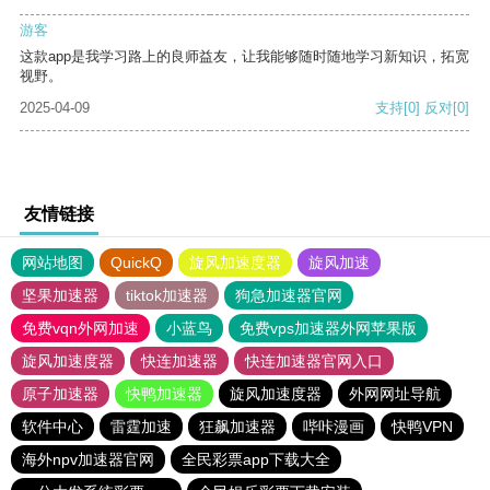
游客
这款app是我学习路上的良师益友，让我能够随时随地学习新知识，拓宽
视野。
2025-04-09
支持
[0]
反对
[0]
友情链接
网站地图
QuickQ
旋风加速度器
旋风加速
坚果加速器
tiktok加速器
狗急加速器官网
免费vqn外网加速
小蓝鸟
免费vps加速器外网苹果版
旋风加速度器
快连加速器
快连加速器官网入口
原子加速器
快鸭加速器
旋风加速度器
外网网址导航
软件中心
雷霆加速
狂飙加速器
哔咔漫画
快鸭VPN
海外npv加速器官网
全民彩票app下载大全