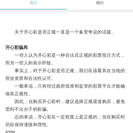
简介
排行
关于开心彩是否正规一直是一个备受争议的话题。
开心彩骗局
一些人认为开心彩是一种合法且正规的彩票投注方式，
而另一些人则表示怀疑。
事实上，对于开心彩是否正规，我们应该看其在当地的
营业资质和合法性认可。
一般来说，只有经过政府批准和监管的彩票平台才能确
保其正规性。
因此，在购买开心彩时，建议选择正规渠道购买，避免
受到不法分子的欺骗。
总的来说，开心彩在一定程度上是正规的，但在购买时
仍应保持谨慎和理性。
#39#