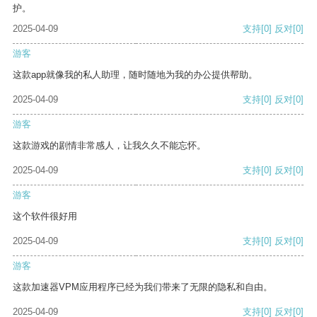
护。
2025-04-09
支持
[0]
反对
[0]
游客
这款app就像我的私人助理，随时随地为我的办公提供帮助。
2025-04-09
支持
[0]
反对
[0]
游客
这款游戏的剧情非常感人，让我久久不能忘怀。
2025-04-09
支持
[0]
反对
[0]
游客
这个软件很好用
2025-04-09
支持
[0]
反对
[0]
游客
这款加速器VPM应用程序已经为我们带来了无限的隐私和自由。
2025-04-09
支持
[0]
反对
[0]