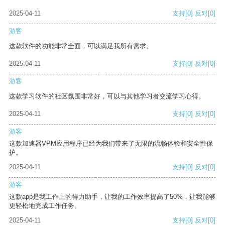
2025-04-11
支持
[0]
反对
[0]
游客
这款软件的功能非常全面，可以满足我所有需求。
2025-04-11
支持
[0]
反对
[0]
游客
这款学习软件的社区氛围非常好，可以与其他学习者交流学习心得。
2025-04-11
支持
[0]
反对
[0]
游客
这款加速器VPM应用程序已经为我们带来了无限的流畅体验和安全性保
护。
2025-04-11
支持
[0]
反对
[0]
游客
这款app是我工作上的得力助手，让我的工作效率提高了50%，让我能够
更轻松地完成工作任务。
2025-04-11
支持
[0]
反对
[0]