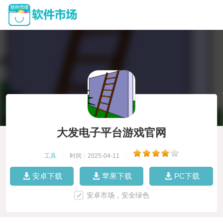
大发电子平台游戏官网
工具
|
时间：2025-04-11
|
安卓下载
苹果下载
PC下载
安卓市场，安全绿色