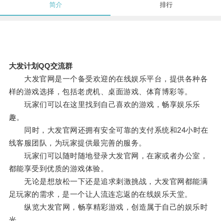
简介
排行
大发计划QQ交流群
大发官网是一个备受欢迎的在线娱乐平台，提供各种各
样的游戏选择，包括老虎机、桌面游戏、体育博彩等。
玩家们可以在这里找到自己喜欢的游戏，畅享娱乐乐
趣。
同时，大发官网还拥有安全可靠的支付系统和24小时在
线客服团队，为玩家提供最完善的服务。
玩家们可以随时随地登录大发官网，在家或者办公室，
都能享受到优质的游戏体验。
无论是想放松一下还是追求刺激挑战，大发官网都能满
足玩家的需求，是一个让人流连忘返的在线娱乐天堂。
纵览大发官网，畅享精彩游戏，创造属于自己的娱乐时
光。