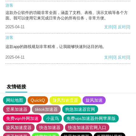
游客
这款办公软件的功能非常全面，涵盖了文档、表格、演示文稿等各个方
面。我可以使用它来完成日常办公的所有任务，非常方便。
2025-04-11
支持
[0]
反对
[0]
游客
这款app的路线规划非常精准，让我能够快速到达目的地。
2025-04-11
支持
[0]
反对
[0]
友情链接
网站地图
QuickQ
旋风加速度器
旋风加速
坚果加速器
tiktok加速器
狗急加速器官网
免费vqn外网加速
小蓝鸟
免费vps加速器外网苹果版
旋风加速度器
快连加速器
快连加速器官网入口