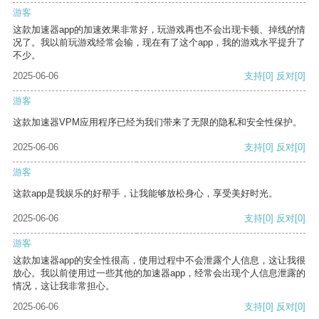
游客
这款加速器app的加速效果非常好，玩游戏再也不会出现卡顿、掉线的情
况了。我以前玩游戏经常会输，现在有了这个app，我的游戏水平提升了
不少。
2025-06-06
支持
[0]
反对
[0]
游客
这款加速器VPM应用程序已经为我们带来了无限的隐私和安全性保护。
2025-06-06
支持
[0]
反对
[0]
游客
这款app是我娱乐的好帮手，让我能够放松身心，享受美好时光。
2025-06-06
支持
[0]
反对
[0]
游客
这款加速器app的安全性很高，使用过程中不会泄露个人信息，这让我很
放心。我以前使用过一些其他的加速器app，经常会出现个人信息泄露的
情况，这让我非常担心。
2025-06-06
支持
[0]
反对
[0]