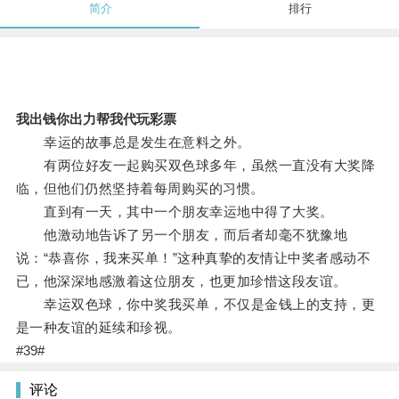
简介
排行
我出钱你出力帮我代玩彩票
幸运的故事总是发生在意料之外。
有两位好友一起购买双色球多年，虽然一直没有大奖降
临，但他们仍然坚持着每周购买的习惯。
直到有一天，其中一个朋友幸运地中得了大奖。
他激动地告诉了另一个朋友，而后者却毫不犹豫地
说：“恭喜你，我来买单！”这种真挚的友情让中奖者感动不
已，他深深地感激着这位朋友，也更加珍惜这段友谊。
幸运双色球，你中奖我买单，不仅是金钱上的支持，更
是一种友谊的延续和珍视。
#39#
评论