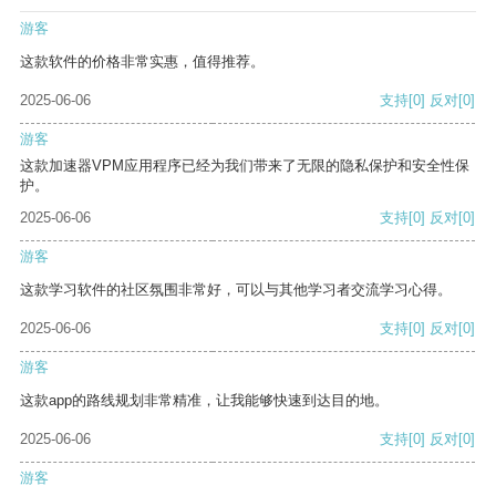
游客
这款软件的价格非常实惠，值得推荐。
2025-06-06
支持
[0]
反对
[0]
游客
这款加速器VPM应用程序已经为我们带来了无限的隐私保护和安全性保
护。
2025-06-06
支持
[0]
反对
[0]
游客
这款学习软件的社区氛围非常好，可以与其他学习者交流学习心得。
2025-06-06
支持
[0]
反对
[0]
游客
这款app的路线规划非常精准，让我能够快速到达目的地。
2025-06-06
支持
[0]
反对
[0]
游客