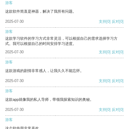
游客
这款软件简直是神器，解决了我所有问题。
2025-07-30
支持
[0]
反对
[0]
游客
这款学习软件的学习方式非常灵活，可以根据自己的需求选择学习方
式。我可以根据自己的时间安排学习进度。
2025-07-30
支持
[0]
反对
[0]
游客
这款游戏的剧情非常感人，让我久久不能忘怀。
2025-07-30
支持
[0]
反对
[0]
游客
这款app就像我的私人导师，带领我探索知识的奥秘。
2025-07-30
支持
[0]
反对
[0]
游客
这个软件我非常喜欢