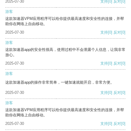
2025-07-30
支持
[0]
反对
[0]
游客
这款加速器VPM应用程序可以给你提供最高速度和安全性的连接，并帮
助你在网络上自由移动。
2025-07-30
支持
[0]
反对
[0]
游客
这款加速器app的安全性很高，使用过程中不会泄露个人信息，让我非常
放心。
2025-07-30
支持
[0]
反对
[0]
游客
这款加速器app的操作非常简单，一键加速就能开启，非常方便。
2025-07-30
支持
[0]
反对
[0]
游客
这款加速器VPM应用程序可以给你提供最高速度和安全性的连接，并帮
助你在网络上自由移动。
2025-07-30
支持
[0]
反对
[0]