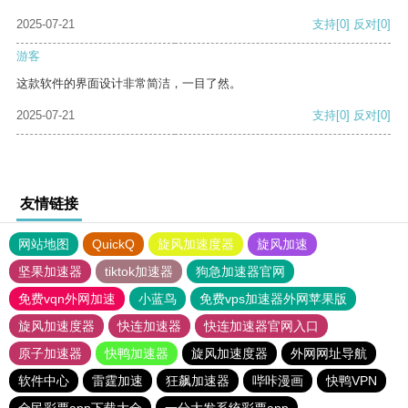
2025-07-21
支持
[0]
反对
[0]
游客
这款软件的界面设计非常简洁，一目了然。
2025-07-21
支持
[0]
反对
[0]
友情链接
网站地图
QuickQ
旋风加速度器
旋风加速
坚果加速器
tiktok加速器
狗急加速器官网
免费vqn外网加速
小蓝鸟
免费vps加速器外网苹果版
旋风加速度器
快连加速器
快连加速器官网入口
原子加速器
快鸭加速器
旋风加速度器
外网网址导航
软件中心
雷霆加速
狂飙加速器
哔咔漫画
快鸭VPN