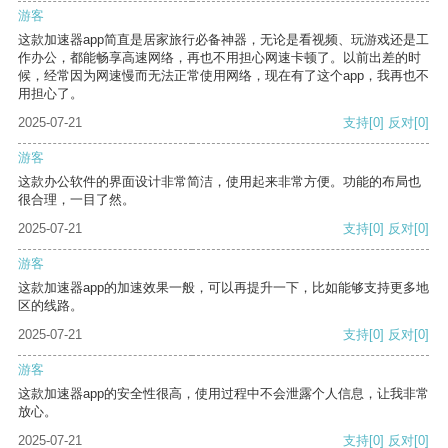
游客
这款加速器app简直是居家旅行必备神器，无论是看视频、玩游戏还是工
作办公，都能畅享高速网络，再也不用担心网速卡顿了。以前出差的时
候，经常因为网速慢而无法正常使用网络，现在有了这个app，我再也不
用担心了。
2025-07-21
支持
[0]
反对
[0]
游客
这款办公软件的界面设计非常简洁，使用起来非常方便。功能的布局也
很合理，一目了然。
2025-07-21
支持
[0]
反对
[0]
游客
这款加速器app的加速效果一般，可以再提升一下，比如能够支持更多地
区的线路。
2025-07-21
支持
[0]
反对
[0]
游客
这款加速器app的安全性很高，使用过程中不会泄露个人信息，让我非常
放心。
2025-07-21
支持
[0]
反对
[0]