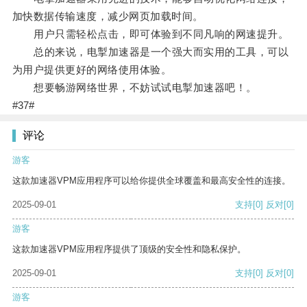
加快数据传输速度，减少网页加载时间。
用户只需轻松点击，即可体验到不同凡响的网速提升。
总的来说，电掣加速器是一个强大而实用的工具，可以
为用户提供更好的网络使用体验。
想要畅游网络世界，不妨试试电掣加速器吧！。
#37#
评论
游客
这款加速器VPM应用程序可以给你提供全球覆盖和最高安全性的连接。
2025-09-01
支持
[0]
反对
[0]
游客
这款加速器VPM应用程序提供了顶级的安全性和隐私保护。
2025-09-01
支持
[0]
反对
[0]
游客