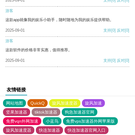
2025-09-01
支持
[0]
反对
[0]
游客
这款app就像我的娱乐小助手，随时随地为我的娱乐提供帮助。
2025-09-01
支持
[0]
反对
[0]
游客
这款软件的价格非常实惠，值得推荐。
2025-09-01
支持
[0]
反对
[0]
友情链接
网站地图
QuickQ
旋风加速度器
旋风加速
坚果加速器
tiktok加速器
狗急加速器官网
免费vqn外网加速
小蓝鸟
免费vps加速器外网苹果版
旋风加速度器
快连加速器
快连加速器官网入口