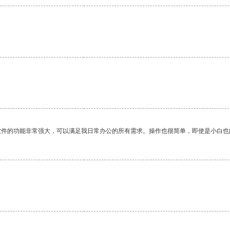
软件的功能非常强大，可以满足我日常办公的所有需求。操作也很简单，即使是小白也