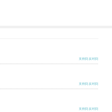
支持
[0]
反对
[0]
支持
[0]
反对
[0]
支持
[0]
反对
[0]