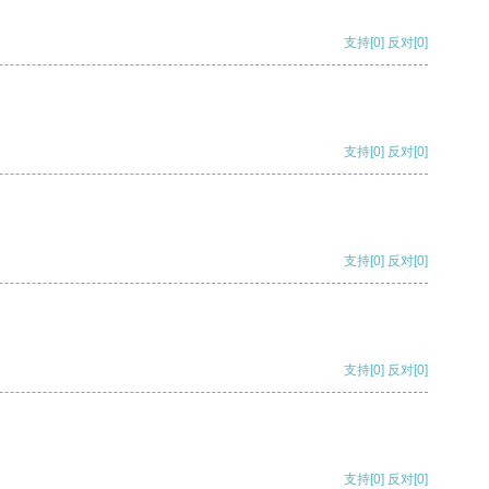
支持
[0]
反对
[0]
支持
[0]
反对
[0]
支持
[0]
反对
[0]
支持
[0]
反对
[0]
支持
[0]
反对
[0]