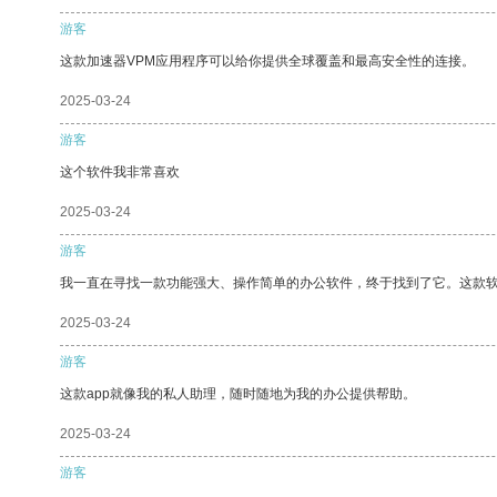
游客
这款加速器VPM应用程序可以给你提供全球覆盖和最高安全性的连接。
2025-03-24
游客
这个软件我非常喜欢
2025-03-24
游客
我一直在寻找一款功能强大、操作简单的办公软件，终于找到了它。这款
2025-03-24
游客
这款app就像我的私人助理，随时随地为我的办公提供帮助。
2025-03-24
游客