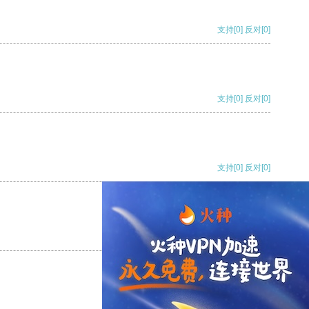
支持
[0]
反对
[0]
支持
[0]
反对
[0]
支持
[0]
反对
[0]
支持
[0]
反对
[0]
支持
[0]
反对
[0]