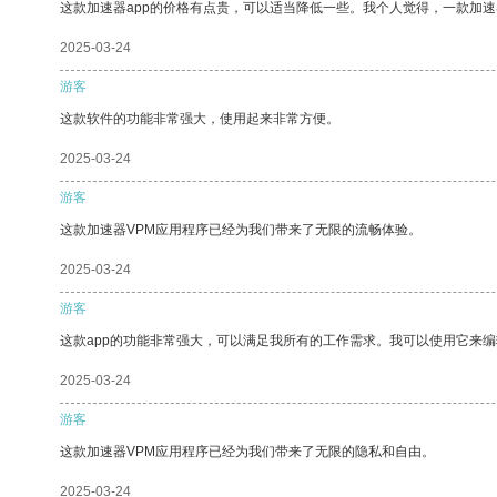
这款加速器app的价格有点贵，可以适当降低一些。我个人觉得，一款加速
2025-03-24
游客
这款软件的功能非常强大，使用起来非常方便。
2025-03-24
游客
这款加速器VPM应用程序已经为我们带来了无限的流畅体验。
2025-03-24
游客
这款app的功能非常强大，可以满足我所有的工作需求。我可以使用它来
2025-03-24
游客
这款加速器VPM应用程序已经为我们带来了无限的隐私和自由。
2025-03-24