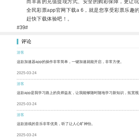
而丰富的充值提现方式、安全的购彩保障，更让玩
全民彩票app官网下载a 6，就是您享受彩票乐趣
赶快下载体验吧！。
#39#
评论
游客
这款加速器app的操作非常简单，一键加速就能开启，非常方便。
2025-03-24
游客
这款app是我学习路上的良师益友，让我能够随时随地学习新知识，拓宽视
2025-03-24
游客
这款游戏的音乐非常优美，听了让人心旷神怡。
2025-03-24